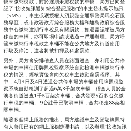
輛未繳納稅款，對於逾期未繳稅款的車輛，局方已向登
記了“接收短訊通知綜合登記服務”的車主發出提示短訊
（SMS），車主或獲授權人須親臨交通事務局馬交石服
務專區，或市政署政府綜合服務大樓和離島政府綜合服
務中心繳納逾期行車稅及有關罰款，如還需認領被局方
移走的車輛，亦可即場申請或透過一戶通辦理。局方呼
籲未繳納行車稅款之車輛不能在公共地方及街道使用、
行駛及停泊，違者將被扣押及科處罰款。
另外，局方會安排稽查人員在路面巡查，亦利用公共停
車場的車輛使用牌照稅監察系統自動檢測車輛繳納行車
稅的情況，經核實後會向欠稅車主啟動處罰程序。其
中，4月3日及4日透過公共停車場的車輛使用牌照稅監
察系統自動檢測了超過6萬3千架次車輛，稽查人員於全
澳各街道巡查1千8百架次車輛，合共發現5百多台欠繳
行車稅的車輛、 9台註冊已取消車輛，合共移走88架相
關車輛。
隨著多個網上服務的推出，局方建議車主及駕駛執照持
有人善用已有的網上服務辦理申請，以及辦理“接收短訊