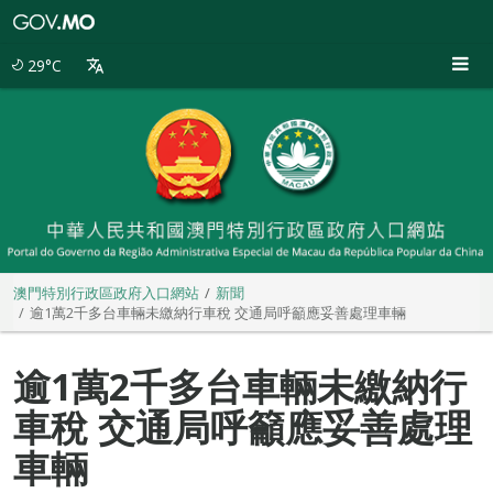
澳
門
特
29°C
別
行
政
區
政
府
入
口
網
站
澳門特別行政區政府入口網站
新聞
逾1萬2千多台車輛未繳納行車稅 交通局呼籲應妥善處理車輛
逾1萬2千多台車輛未繳納行
車稅 交通局呼籲應妥善處理
車輛