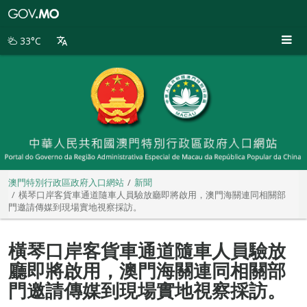
澳
門
特
33°C
別
行
政
區
政
府
入
口
網
站
澳門特別行政區政府入口網站
新聞
橫琴口岸客貨車通道隨車人員驗放廳即將啟用，澳門海關連同相關部
門邀請傳媒到現場實地視察採訪。
橫琴口岸客貨車通道隨車人員驗放
廳即將啟用，澳門海關連同相關部
門邀請傳媒到現場實地視察採訪。