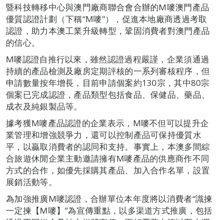
暨科技轉移中心與澳門廠商聯合會合辦的M嘜澳門產品
優質認證計劃（下稱“M嘜”），促進本地廠商透過考取
認證，助力本澳工業升級轉型，鞏固消費者對澳門產品
的信心。
M嘜認證自推行以來，雖然認證過程嚴謹，企業須通過
持續的產品檢測及廠房定期評核的一系列審核程序，但
申請數量按年增長，目前申請個案約130宗，其中80宗
個案已完成認證，產品類型包括食品、保健品、藥品、
成衣及純銀製品等。
據考獲M嘜產品認證的企業表示，M嘜不但可以提升企
業管理和增強競爭力，還可以控制產品可保持優質水
平，以贏取消費者的認同和支持。事實上，本澳多間綜
合旅遊休閒企業主動邀請擁有M嘜產品的供應商作不同
方式的合作，如優先採購其產品、加入合作名單，設置
展銷活動等。
為加強推廣M嘜認證，合辦單位本年度將以消費者“識揀
一定揀【M嘜】”為宣傳重點，以多渠道方式推廣，包括