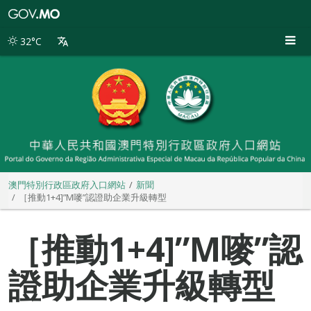
澳
門
特
32°C
別
行
政
區
政
府
入
口
網
站
澳門特別行政區政府入口網站
新聞
［推動1+4]”M嘜”認證助企業升級轉型
［推動1+4]”M嘜”認
證助企業升級轉型