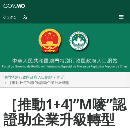
澳
門
特
33°C
別
行
政
區
政
府
入
口
網
站
澳門特別行政區政府入口網站
新聞
［推動1+4]”M嘜”認證助企業升級轉型
［推動1+4]”M嘜”認
證助企業升級轉型