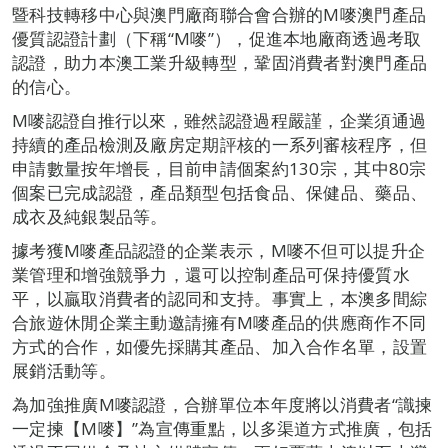
暨科技轉移中心與澳門廠商聯合會合辦的M嘜澳門產品
優質認證計劃（下稱“M嘜”），促進本地廠商透過考取
認證，助力本澳工業升級轉型，鞏固消費者對澳門產品
的信心。
M嘜認證自推行以來，雖然認證過程嚴謹，企業須通過
持續的產品檢測及廠房定期評核的一系列審核程序，但
申請數量按年增長，目前申請個案約130宗，其中80宗
個案已完成認證，產品類型包括食品、保健品、藥品、
成衣及純銀製品等。
據考獲M嘜產品認證的企業表示，M嘜不但可以提升企
業管理和增強競爭力，還可以控制產品可保持優質水
平，以贏取消費者的認同和支持。事實上，本澳多間綜
合旅遊休閒企業主動邀請擁有M嘜產品的供應商作不同
方式的合作，如優先採購其產品、加入合作名單，設置
展銷活動等。
為加強推廣M嘜認證，合辦單位本年度將以消費者“識揀
一定揀【M嘜】”為宣傳重點，以多渠道方式推廣，包括