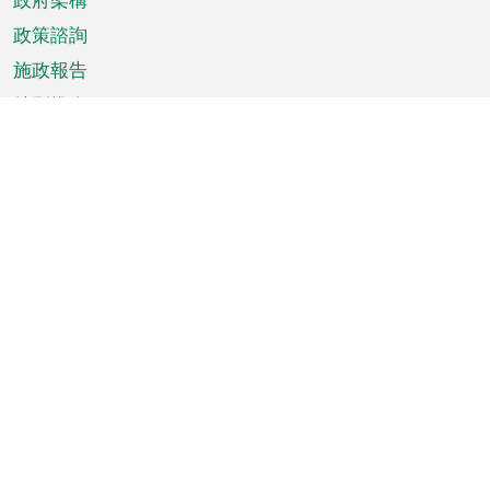
政策諮詢
施政報告
特別推介
澳門資訊
天氣
交通
公眾假期
文娛康體
城市資訊
澳門便覽
統計數字
公佈告示