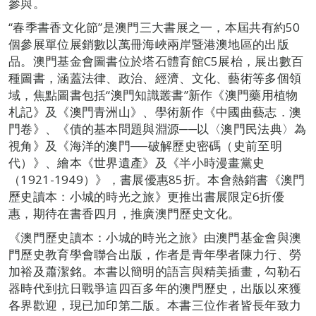
參與。
“春季書香文化節”是澳門三大書展之一，本屆共有約50
個參展單位展銷數以萬冊海峽兩岸暨港澳地區的出版
品。澳門基金會圖書位於塔石體育館C5展枱，展出數百
種圖書，涵蓋法律、政治、經濟、文化、藝術等多個領
域，焦點圖書包括“澳門知識叢書”新作《澳門藥用植物
札記》及《澳門青洲山》、學術新作《中國曲藝志．澳
門卷》、《債的基本問題與淵源──以〈澳門民法典〉為
視角》及《海洋的澳門──破解歷史密碼（史前至明
代）》、繪本《世界遺產》及《半小時漫畫黨史
（1921-1949）》，書展優惠85折。本會熱銷書《澳門
歷史讀本：小城的時光之旅》更推出書展限定6折優
惠，期待在書香四月，推廣澳門歷史文化。
《澳門歷史讀本：小城的時光之旅》由澳門基金會與澳
門歷史教育學會聯合出版，作者是青年學者陳力行、勞
加裕及蕭潔銘。本書以簡明的語言與精美插畫，勾勒石
器時代到抗日戰爭這四百多年的澳門歷史，出版以來獲
各界歡迎，現已加印第二版。本書三位作者皆長年致力