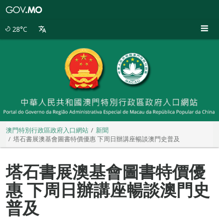
澳
門
特
28°C
別
行
政
區
政
府
入
口
網
站
澳門特別行政區政府入口網站
新聞
塔石書展澳基會圖書特價優惠 下周日辦講座暢談澳門史普及
塔石書展澳基會圖書特價優
惠 下周日辦講座暢談澳門史
普及