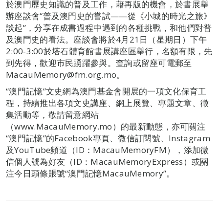
於澳門歷史知識的普及工作，藉再版的機會，於書展舉
辦座談會“普及澳門史的嘗試——從《小城的時光之旅》
談起”，分享在成書過程中遇到的各種挑戰，和他們對普
及澳門史的看法。座談會將於4月21日（星期日）下午
2:00-3:00於塔石體育館書展講座區舉行，名額有限，先
到先得，歡迎市民踴躍參與。查詢或留座可電郵至
MacauMemory@fm.org.mo。
“澳門記憶”文史網為澳門基金會開展的一項文化保育工
程，持續推出各項文史講座、網上展覽、專題文章、徵
集活動等，敬請留意網站
（www.MacauMemory.mo）的最新動態，亦可關注
“澳門記憶”的Facebook專頁、微信訂閱號、Instagram
及YouTube頻道（ID：MacauMemoryFM），添加微
信個人號為好友（ID：MacauMemoryExpress）或關
注今日頭條賬號“澳門記憶MacauMemory”。