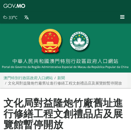
澳
門
特
33°C
別
行
政
區
政
府
入
口
網
站
澳門特別行政區政府入口網站
新聞
文化局對益隆炮竹廠舊址進行修繕工程文創禮品店及展覽館暫停開放
文化局對益隆炮竹廠舊址進
行修繕工程文創禮品店及展
覽館暫停開放