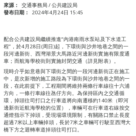
來源：
交通事務局 / 公共建設局
發布日期：
2024年4月24日 15:45
配合公共建設局繼續推進“內港南雨水泵站及下水道工
程”，於4月28日(周日)起，下環街與沙井地巷之間的一
段河邊新街、西灣湖景大馬路近河邊新街實施有限度通
車；而航海學校街則實施封閉交通（詳見附表）。
現時介乎如意巷與下環街之間的一段河邊新街正在施工
中，是次新增的施工路段為下環街與沙井地巷之間的一
段，在此前提下，工程期間將維持兩條行車線往十六浦
方向，一條行車線往氹仔方向。為保持區內之交通循
環，掉頭往司打口之行車道將向南遷移約140米（即河
邊新街近航海學校的位置），車輛可在行車道右線按交
通燈指示下掉頭，受現場環境限制，有關路口禁止長度
超過7米以上車輛掉頭，長於7米之車輛可行駛至西灣大
橋下方之迴轉車道掉頭往司打口。