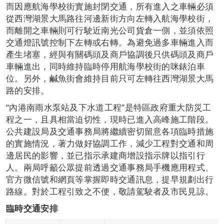
而因應航海學校街實施封閉交通，所有進入之車輛必須
從西灣湖景大馬路往河邊新街方向左轉入航海學校街，
而離開之車輛則可行駛近南光公司貨倉一側，並須依照
交通燈訊號控制下左轉或右轉。為避免過多車輛進入而
產生堵塞，經與有關碼頭及商戶協調後只供碼頭及商戶
車輛進出，同時維持臨時停用航海學校街的咪錶泊車
位。另外，鹹魚街會維持目前只可左轉往西灣湖景大馬
路的安排。
“內港南雨水泵站及下水道工程”是特區政府重大防災工
程之一，且具相當迫切性，現時已進入高峰施工階段。
公共建設局及交通事務局將繼續密切留意各項臨時措施
的實施情況，著力做好協調工作，減少工程對交通和周
邊居民的影響，並已指示承建商增設指示牌以指引行
人。兩局呼籲公眾提前透過交通事務局手機應用程式、
官方微信號和網頁等掌握即時交通訊息，提早規劃出行
路線。對於工程引致之不便，敬請駕駛者及市民見諒。
臨時交通安排