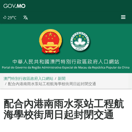
澳
門
特
29°C
別
行
政
區
政
府
入
口
網
站
澳門特別行政區政府入口網站
新聞
配合內港南雨水泵站工程航海學校街周日起封閉交通
配合內港南雨水泵站工程航
海學校街周日起封閉交通