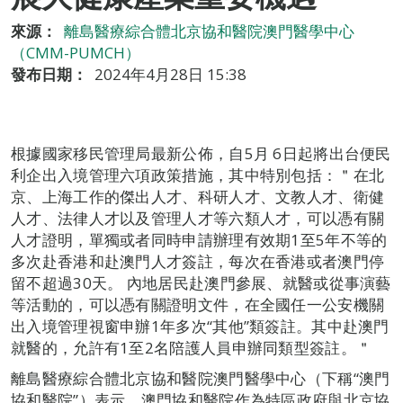
來源：
離島醫療綜合體北京協和醫院澳門醫學中心
（CMM-PUMCH）
發布日期：
2024年4月28日 15:38
根據國家移民管理局最新公佈，自5月 6日起將出台便民
利企出入境管理六項政策措施，其中特別包括：＂在北
京、上海工作的傑出人才、科研人才、文教人才、衛健
人才、法律人才以及管理人才等六類人才，可以憑有關
人才證明，單獨或者同時申請辦理有效期1至5年不等的
多次赴香港和赴澳門人才簽註，每次在香港或者澳門停
留不超過30天。 內地居民赴澳門參展、就醫或從事演藝
等活動的，可以憑有關證明文件，在全國任一公安機關
出入境管理視窗申辦1年多次“其他”類簽註。其中赴澳門
就醫的，允許有1至2名陪護人員申辦同類型簽註。＂
離島醫療綜合體北京協和醫院澳門醫學中心（下稱“澳門
協和醫院”）表示，澳門協和醫院作為特區政府與北京協