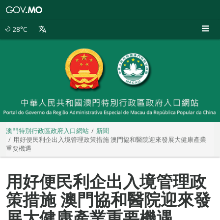
澳
門
特
28°C
別
行
政
區
政
府
入
口
網
站
澳門特別行政區政府入口網站
新聞
用好便民利企出入境管理政策措施 澳門協和醫院迎來發展大健康產業
重要機遇
用好便民利企出入境管理政
策措施 澳門協和醫院迎來發
展大健康產業重要機遇