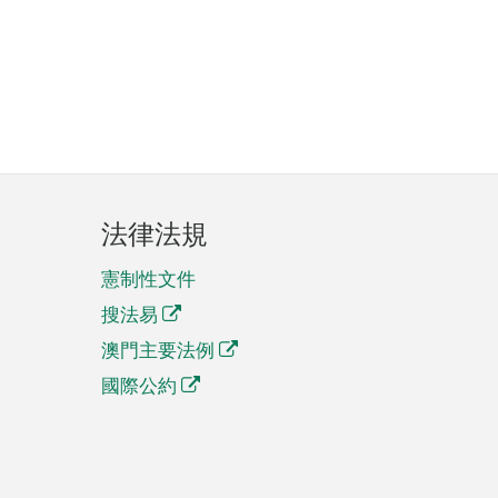
法律法規
憲制性文件
搜法易
澳門主要法例
國際公約