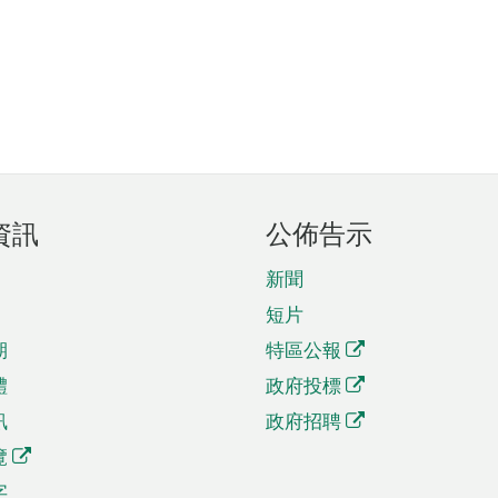
資訊
公佈告示
新聞
短片
期
特區公報
體
政府投標
訊
政府招聘
覽
字