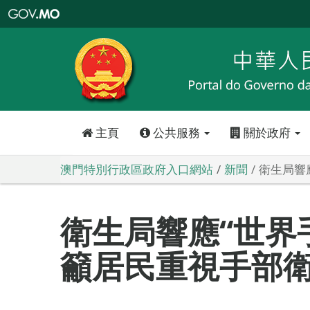
澳
門
特
別
行
政
區
政
府
入
口
網
站
主頁
公共服務
關於政府
澳門特別行政區政府入口網站
新聞
衛生局響
衛生局響應“世界
籲居民重視手部