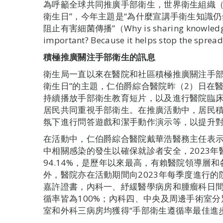
為呼籲全球共同推廣手部衛生，世界衛生組織（
衛生日”，今年主題是“為什麼宣講手衛生知識
阻止有害細菌傳播”（Why is sharing knowledge ab
important? Because it helps stop the sprea
積極推廣關注手部衛生的訊息
衛生局一直以來在醫院和社區積極推廣關注手部
衛生日”的主題，仁伯爵綜合醫院昨（2）日在
持續播放手部衛生教育短片，以及進行醫院臨
居民共同重視手部衛生。在推廣活動中，居民
氛下進行問答遊戲和潔手動作演示等，以提升
在活動中，仁伯爵綜合醫院戴華浩醫務主任表
中相關感染的發生以確保就診者安全，2023
94.14%，是歷年以來最高，有賴醫院領導層
外，醫院亦在活動期間向2023年每季度進行
嘉許證書，內科一、紓緩醫學病房和腫瘤科日
循率皆為100%；內科四、中央及周邊手術室
室和外科三病房均獲得“手部衛生遵循率最佳進