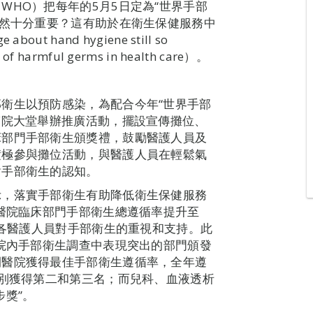
WHO）把每年的5月5日定為“世界手部
仍然十分重要？這有助於在衛生保健服務中
out hand hygiene still so
d of harmful germs in health care）。
衛生以預防感染，為配合今年“世界手部
醫院大堂舉辦推廣活動，擺設宣傳攤位、
床部門手部衛生頒獎禮，鼓勵醫護人員及
積極參與攤位活動，與醫護人員在輕鬆氣
對手部衛生的認知。
示，落實手部衛生有助降低衛生保健服務
年醫院臨床部門手部衛生總遵循率提升至
和各醫護人員對手部衛生的重視和支持。此
的院內手部衛生調查中表現突出的部門頒發
間醫院獲得最佳手部衛生遵循率，全年遵
分別獲得第二和第三名；而兒科、血液透析
步獎”。