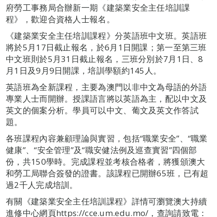
府勞工事務局合辦新一期《建築業安全主任培訓課
程》，歡迎合資格人士報名。
《建築業安全主任培訓課程》分英語班中文班。英語班
將於5月17日截止報名，於6月1日開課；第一至第三班
中文班則於5月31日截止報名，三班分別於7月1日、8
月1日及9月9日開課，培訓學額約145人。
英語班為全新課程，主要為澳門以非中文為母語的外語
專業人士而開辦。授課語言將以英語為主，配以中文及
英文的個案分析。學員可以中文、葡文及英文作答試
題。
各班課程內容兼顧理論與實習，包括“職業安全”、“職業
健康”、“安全管理”及“職安健法例及巡查實習”四個部
份，共150學時。完成課程並考核合格者，將獲頒澳大
和勞工局聯合簽發的證書。該課程已開辦65班，已有超
過2千人完成培訓。
有關《建築業安全主任培訓課程》詳情可瀏覽澳大持續
進修中心網頁https://cce.um.edu.mo/，查詢請致電：