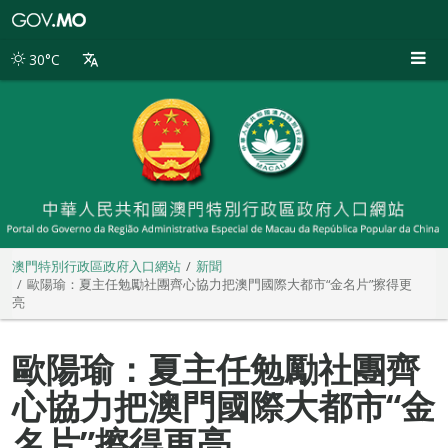
澳
門
特
30°C
別
行
政
區
政
府
入
口
網
站
澳門特別行政區政府入口網站
新聞
歐陽瑜：夏主任勉勵社團齊心協力把澳門國際大都市“金名片”擦得更
亮
歐陽瑜：夏主任勉勵社團齊
心協力把澳門國際大都市“金
名片”擦得更亮