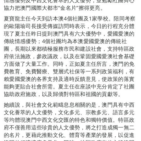
情感優勢及中西文化薈萃的人文優勢，並勉勵社團齊心
協力把澳門國際大都市“金名片”擦得更亮。
夏寶龍主任今天到訪本澳4個社團及1家學校。陪同考察
的歐陽瑜司長接受傳媒訪問時表示，今日的行程充分體
現了夏主任昨日提到澳門具有六大優勢中，愛國愛澳的
傳統情感優勢；4個社團均為本澳愛國愛澳的傳統社
團，長期以來都積極服務市民和建設社會，支持特區政
府依法施政，參政議政，以及在鞏固愛國愛澳社會基礎
方面做了大量工作。同時，正如夏主任所言，澳門的免
費教育、免費醫療、雙層式社保等一系列政策福利，有
賴愛國愛澳的各界支持及適時反饋意見，使政策的落實
能夠更貼合社會所需。夏主任在座談中充分肯定了社團
協助政府施政，以及歸僑對特區和祖國的貢獻等。
她續說，與社會文化範疇息息相關的是，澳門具有中西
文化薈萃的人文優勢，文化多元、宗教多元、語言多元
等均體現澳門中西文化交匯的特色和獨特價值。特區政
府不僅善用這些珍貴的人文優勢，將之打造成獨一無二
的名片，更藉此推動文化、體育等產業的發展，以促進