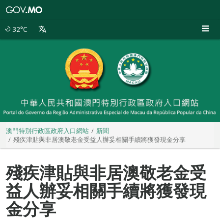
澳
門
特
32°C
別
行
政
區
政
府
入
口
網
站
澳門特別行政區政府入口網站
新聞
殘疾津貼與非居澳敬老金受益人辦妥相關手續將獲發現金分享
殘疾津貼與非居澳敬老金受
益人辦妥相關手續將獲發現
金分享