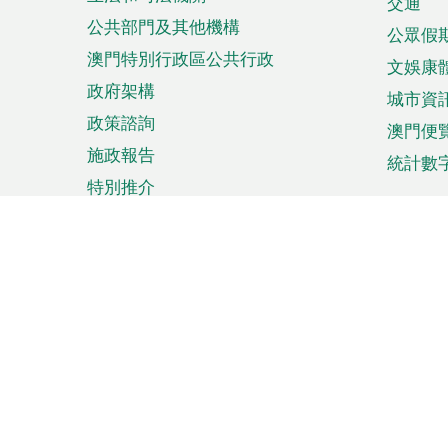
單
交通
公共部門及其他機構
公眾假
澳門特別行政區公共行政
文娛康
政府架構
城市資
政策諮詢
澳門便
施政報告
統計數
特別推介
來澳旅遊
商務
計劃行程
貿易投
觀光
澳門經
娛樂消閒
中小企
購物
市場資
節日盛事
知識產