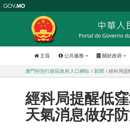
澳
門
特
別
行
政
區
政
府
入
口
網
站
主頁
公共服務
關於政府
澳門特別行政區政府入口網站
新聞
經科局提
經科局提醒低窪
天氣消息做好防