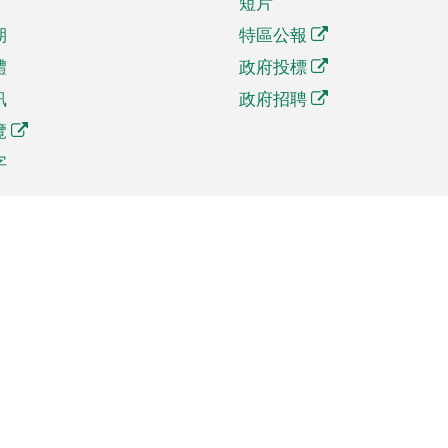
短片
期
特區公報
體
政府投標
訊
政府招聘
覽
字
及貿易
相關連結
資
手機應用程式目錄
貿會展
社交媒體目錄
商機和服務
專題網站目錄
訊
RSS訂閱目錄
權
表格下載