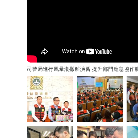
司警局進行風暴潮撤離演習 提升部門應急協作能力 (2