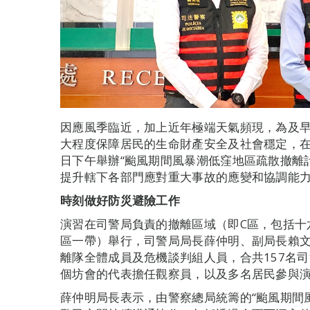
因應風季臨近，加上近年極端天氣頻現，為及
大程度保障居民的生命財產安全及社會穩定，在
日下午舉辦“颱風期間風暴潮低窪地區疏散撤離
提升轄下各部門應對重大事故的應變和協調能
時刻做好防災避險工作
演習在司警局負責的撤離區域（即C區，包括十
區一帶）舉行，司警局局長薛仲明、副局長賴
離隊全體成員及危機談判組人員，合共157名
個坊會的代表擔任觀察員，以及多名居民參與
薛仲明局長表示，由警察總局統籌的“颱風期間