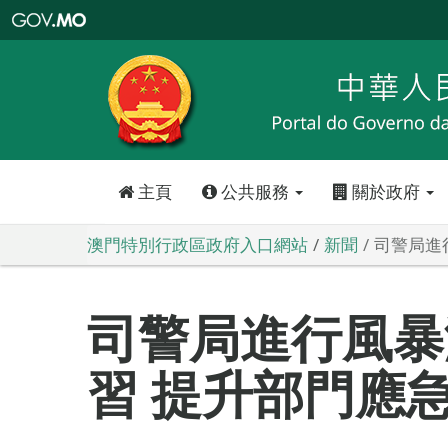
澳
門
特
別
行
政
區
政
府
入
口
網
站
主頁
公共服務
關於政府
澳門特別行政區政府入口網站
新聞
司警局進
司警局進行風暴
習 提升部門應