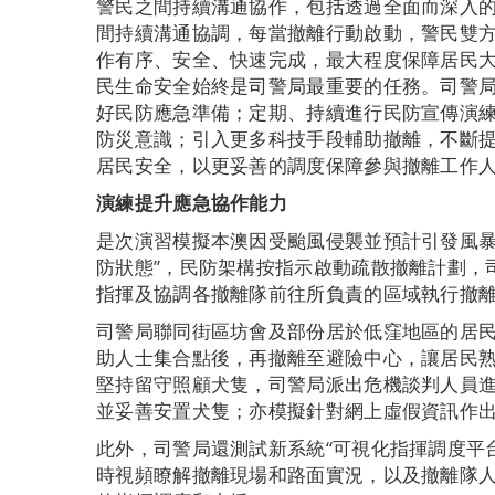
警民之間持續溝通協作，包括透過全面而深入
間持續溝通協調，每當撤離行動啟動，警民雙
作有序、安全、快速完成，最大程度保障居民
民生命安全始終是司警局最重要的任務。司警
好民防應急準備；定期、持續進行民防宣傳演
防災意識；引入更多科技手段輔助撤離，不斷
居民安全，以更妥善的調度保障參與撤離工作
演練提升應急協作能力
是次演習模擬本澳因受颱風侵襲並預計引發風暴
防狀態”，民防架構按指示啟動疏散撤離計劃，
指揮及協調各撤離隊前往所負責的區域執行撤
司警局聯同街區坊會及部份居於低窪地區的居
助人士集合點後，再撤離至避險中心，讓居民
堅持留守照顧犬隻，司警局派出危機談判人員
並妥善安置犬隻；亦模擬針對網上虛假資訊作
此外，司警局還測試新系統“可視化指揮調度平
時視頻瞭解撤離現場和路面實況，以及撤離隊