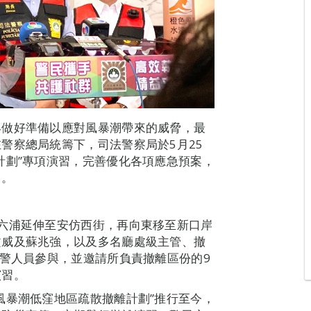
早做好準備以應對風暴潮帶來的威脅，最
警察總局統籌下，司法警察局於5月25
計劃”專項演習，完善優化各項應急預案，
力。
六浦延伸至安仿西街，再向東移至新口岸
文威及蘇兆強，以及多名廳處級主管、撤
司警人員參與，並邀請所負責撤離區份的9
演習。
風暴潮低窪地區疏散撤離計劃”推行至今，