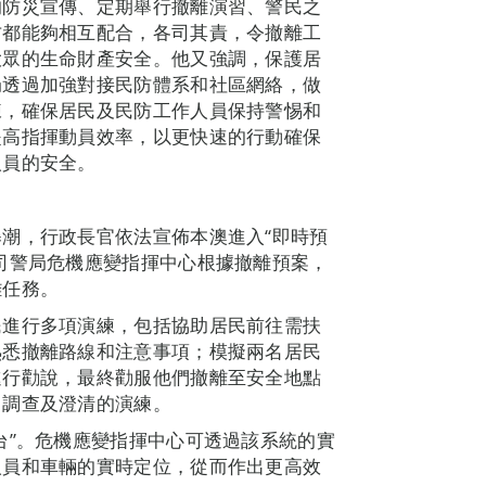
的防災宣傳、定期舉行撤離演習、警民之
方都能夠相互配合，各司其責，令撤離工
大眾的生命財產安全。他又強調，保護居
局透過加強對接民防體系和社區網絡，做
練，確保居民及民防工作人員保持警惕和
提高指揮動員效率，以更快速的行動確保
人員的安全。
潮，行政長官依法宣佈本澳進入“即時預
司警局危機應變指揮中心根據撤離預案，
離任務。
民進行多項演練，包括協助居民前往需扶
熟悉撤離路線和注意事項；模擬兩名居民
進行勸說，最終勸服他們撤離至安全地點
出調查及澄清的演練。
台”。危機應變指揮中心可透過該系統的實
人員和車輛的實時定位，從而作出更高效