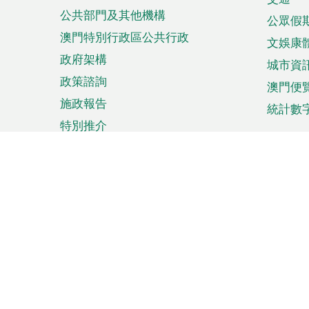
單
公共部門及其他機構
公眾假
澳門特別行政區公共行政
文娛康
政府架構
城市資
政策諮詢
澳門便
施政報告
統計數
特別推介
來澳旅遊
商務
計劃行程
貿易投
觀光
澳門經
娛樂消閒
中小企
購物
市場資
節日盛事
知識產