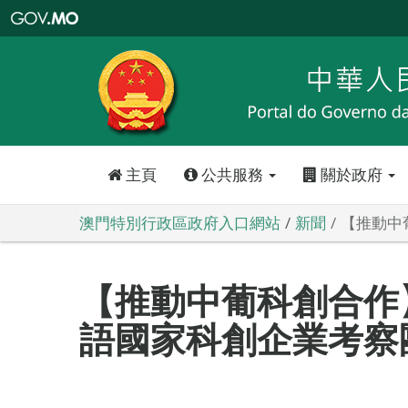
澳
門
特
別
行
政
區
政
府
入
口
網
站
主頁
公共服務
關於政府
澳門特別行政區政府入口網站
新聞
【推動中
【推動中葡科創合作
語國家科創企業考察