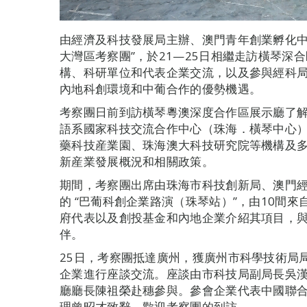
由經濟及科技發展局主辦、澳門青年創業孵化中
大灣區考察團”，於21—25日相繼走訪橫琴深
構、科研單位和代表企業交流，以及參與經科
內地科創環境和中葡合作的優勢機遇。
考察團日前到訪橫琴粵澳深度合作區展示廳了
語系國家科技交流合作中心（珠海．橫琴中心
藥科技産業園、珠海澳大科技研究院等機構及
新産業發展概況和相關政策。
期間，考察團出席由珠海市科技創新局、澳門
的 “巴葡科創企業路演（珠琴站）”，由10間
府代表以及創投基金和內地企業介紹其項目，
伴。
25日，考察團抵達廣州，獲廣州市科學技術局
企業進行座談交流。座談由市科技局副局長吳
廳廳長陳祖榮赴穗參與。參會企業代表中國聯
理曾昭才致辭，歡迎考察團的到訪。