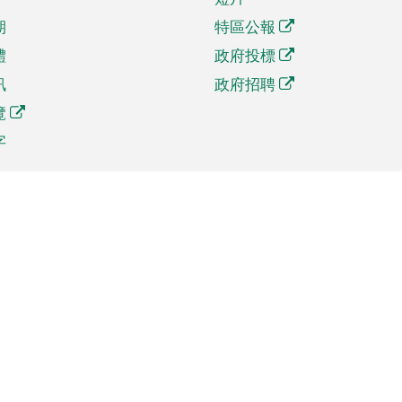
期
特區公報
體
政府投標
訊
政府招聘
覽
字
及貿易
相關連結
資
手機應用程式目錄
貿會展
社交媒體目錄
商機和服務
專題網站目錄
訊
RSS訂閱目錄
權
表格下載