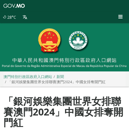
澳
門
特
28°C
別
行
政
區
政
府
入
口
網
站
澳門特別行政區政府入口網站
新聞
「銀河娛樂集團世界女排聯賽澳門2024」中國女排奪開門紅
「銀河娛樂集團世界女排聯
賽澳門2024」中國女排奪開
門紅