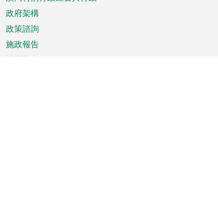
政府架構
政策諮詢
施政報告
特別推介
澳門資訊
天氣
交通
公眾假期
文娛康體
城市資訊
澳門便覽
統計數字