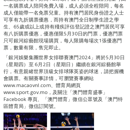
一名購票成人陪同免費入場，成人必須全程陪同，每名
成人僅能帶一名免票兒童。持有澳門居民身份證之人士
可享有九折購票優惠，而持有澳門全日制學生證之學
生、65歲或以上或持有殘疾評估登記證之澳門居民可享
有八折購票優惠，優惠僅限5月30日的門票，優惠門票
只可銀河綜藝館現場購買，每人限購每場次1張優惠門
票，數量有限，售完即止。
「銀河娛樂集團世界女排聯賽澳門2024」將於5月30日
（星期四）至 6月2日（星期日）繼續在銀河綜藝館舉
行，有意親睹世界頂級女排球隊英姿的球迷，請把握機
會購票。有關賽事詳情，可瀏覽賽事網站
www.macaovnl.com、體育局網頁
www.sport.gov.mo，及關注「澳門體育盛事」
Facebook 專頁、「澳門體育」微信公眾號及「澳門特
區體育局」微信訂閱號。