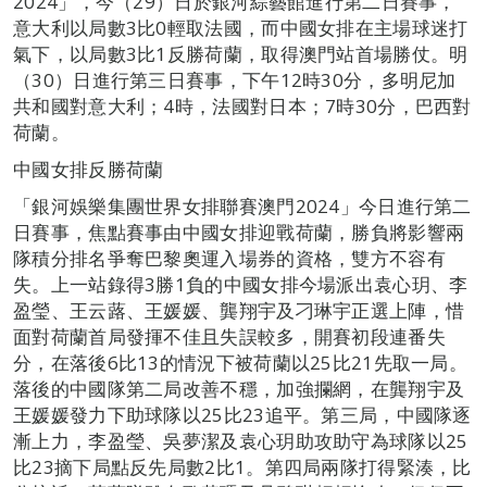
2024」，今（29）日於銀河綜藝館進行第二日賽事，
意大利以局數3比0輕取法國，而中國女排在主場球迷打
氣下，以局數3比1反勝荷蘭，取得澳門站首場勝仗。明
（30）日進行第三日賽事，下午12時30分，多明尼加
共和國對意大利；4時，法國對日本；7時30分，巴西對
荷蘭。
中國女排反勝荷蘭
「銀河娛樂集團世界女排聯賽澳門2024」今日進行第二
日賽事，焦點賽事由中國女排迎戰荷蘭，勝負將影響兩
隊積分排名爭奪巴黎奧運入場券的資格，雙方不容有
失。上一站錄得3勝1負的中國女排今場派出袁心玥、李
盈瑩、王云蕗、王媛媛、龔翔宇及刁琳宇正選上陣，惜
面對荷蘭首局發揮不佳且失誤較多，開賽初段連番失
分，在落後6比13的情況下被荷蘭以25比21先取一局。
落後的中國隊第二局改善不穩，加強攔網，在龔翔宇及
王媛媛發力下助球隊以25比23追平。第三局，中國隊逐
漸上力，李盈瑩、吳夢潔及袁心玥助攻助守為球隊以25
比23摘下局點反先局數2比1。第四局兩隊打得緊湊，比