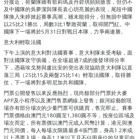
分接近，荷蘭隊雖有歌莉瑪及丹碧琪頻頻搶攻，但仍不
及中國隊的吳夢潔與隊長袁心玥亮麗的表現，尾段中國
隊換入朱婷掀起賽事高潮，雖未能得分，但無損中國隊
以25比21勝出，局數3比1擊敗荷蘭，取得開門紅。中
國隊下一場將於5月31日對戰日本隊，力爭兩連勝。
意大利輕取法國
下午上演的意大利對法國賽事，意大利隊未受考驗，面
對法國隊攻守俱備，在全場超過7成的接發球得分率
下，憑藉埃戈努與盧比安的突出表現協助意大利隊以直
落三局（25比15及兩盤25比14）輕取法國隊，取得勝
仗，下一場將對多明尼加共和國隊。
門票公開發售以來反應熱烈，現尚餘部分門票於大麥
APP及小程序以及澳門售票網線上發售；銀河綜藝館現
場亦有部分場次的少量門票可供購買，售完即止。賽事
門票價格由澳門元180圓至1,380圓不等，按座位區域及
場次而定，所有票價以澳門元或人民幣計算，港元與澳
門元同價，每人每場次限購最多4張門票，身高1.2米或
以上憑票入場；身高1.2米以下且不佔用座位的兒童可由