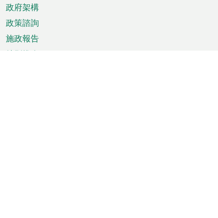
政府架構
政策諮詢
施政報告
特別推介
澳門資訊
天氣
交通
公眾假期
文娛康體
城市資訊
澳門便覽
統計數字