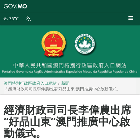
澳
門
特
35°C
別
行
政
區
政
府
入
口
網
站
澳門特別行政區政府入口網站
新聞
經濟財政司司長李偉農出席“好品山東”澳門推廣中心啟動儀式。
經濟財政司司長李偉農出席
“好品山東”澳門推廣中心啟
動儀式。