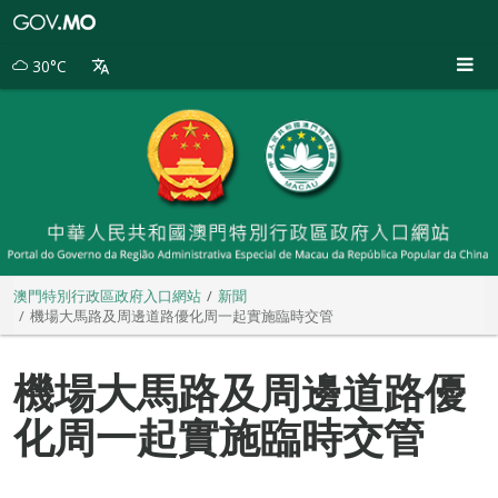
澳
門
特
30°C
別
行
政
區
政
府
入
口
網
站
澳門特別行政區政府入口網站
新聞
機場大馬路及周邊道路優化周一起實施臨時交管
機場大馬路及周邊道路優
化周一起實施臨時交管