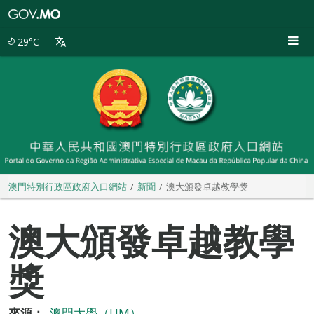
澳
門
特
29°C
別
行
政
區
政
府
入
口
網
站
澳門特別行政區政府入口網站
新聞
澳大頒發卓越教學獎
澳大頒發卓越教學
獎
來源：
澳門大學（UM）