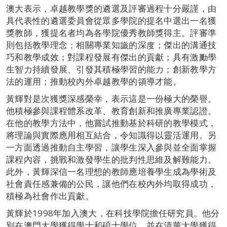
澳大表示，卓越教學獎的遴選及評審過程十分嚴謹，由
具代表性的遴選委員會從眾多學院的提名中選出一名獲
獎教師，獲提名者均為各學院優秀教師獎得主。評審準
則包括教學理念；相關專業知識的深度；傑出的溝通技
巧和教學成效；對課程發展有傑出的貢獻；具有激勵學
生智力持續發展、引發其積極學習的能力；創新教學方
法的運用；推動校內外卓越教學的領導才能。
黃輝對是次獲獎深感榮幸，表示這是一份極大的榮譽。
他積極參與課程體系改革、教育創新和推廣專業認證。
在他的教學方法中，他嘗試推動基於科研的教學模式，
將理論與實際應用相互結合，令知識得以靈活運用。另
一方面透過推動自主學習，讓學生深入參與並全面掌握
課程內容，挑戰和激發學生的批判性思維及解難能力。
此外，黃輝深信一名理想的教師應培養學生成為學術及
社會責任感兼備的公民，讓他們在校內外均取得成功，
積極為社會作出貢獻。
黃輝於1998年加入澳大，在科技學院擔任研究員。他分
別在澳門大學獲得學士和碩士學位，並在清華大學獲得