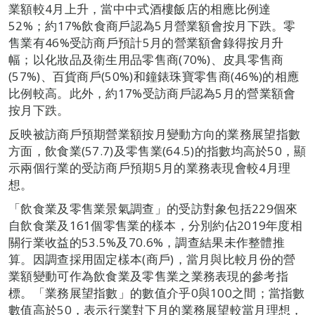
業額較4月上升，當中中式酒樓飯店的相應比例達
52%；約17%飲食商戶認為5月營業額會按月下跌。零
售業有46%受訪商戶預計5月的營業額會錄得按月升
幅；以化妝品及衛生用品零售商(70%)、皮具零售商
(57%)、百貨商戶(50%)和鐘錶珠寶零售商(46%)的相應
比例較高。此外，約17%受訪商戶認為5月的營業額會
按月下跌。
反映被訪商戶預期營業額按月變動方向的業務展望指數
方面，飲食業(57.7)及零售業(64.5)的指數均高於50，顯
示兩個行業的受訪商戶預期5月的業務表現會較4月理
想。
「飲食業及零售業景氣調查」的受訪對象包括229個來
自飲食業及161個零售業的樣本，分別約佔2019年度相
關行業收益的53.5%及70.6%，調查結果未作整體推
算。因調查採用固定樣本(商戶)，當月與比較月份的營
業額變動可作為飲食業及零售業之業務表現的參考指
標。「業務展望指數」的數值介乎0與100之間；當指數
數值高於50，表示行業對下月的業務展望較當月理想，