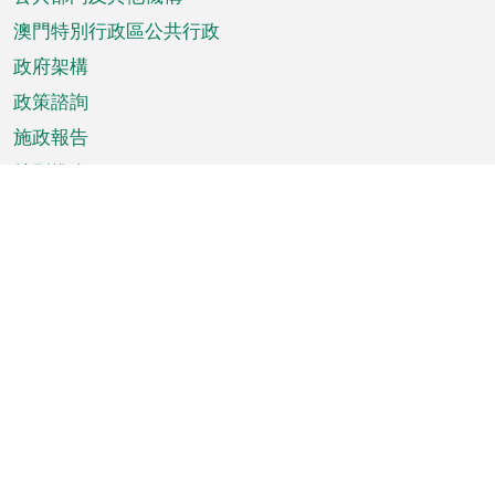
單
澳門特別行政區公共行政
政府架構
政策諮詢
施政報告
特別推介
澳門資訊
天氣
交通
公眾假期
文娛康體
城市資訊
澳門便覽
統計數字