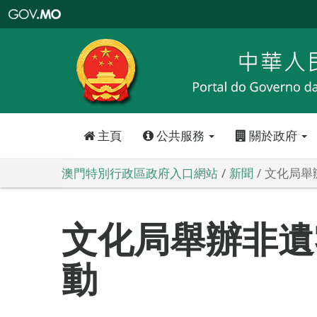
澳
門
特
別
行
政
區
政
府
入
口
網
站
主頁
公共服務
關於政府
澳門特別行政區政府入口網站
新聞
文化局舉
文化局舉辦非遺
動