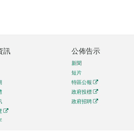
資訊
公佈告示
新聞
短片
期
特區公報
體
政府投標
訊
政府招聘
覽
字