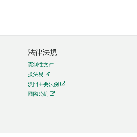
法律法規
憲制性文件
搜法易
澳門主要法例
國際公約