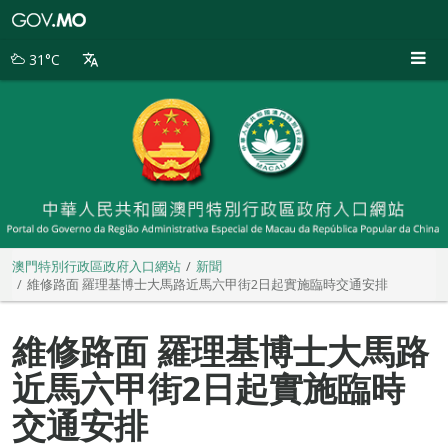
澳
門
特
31°C
別
行
政
區
政
府
入
口
網
站
澳門特別行政區政府入口網站
新聞
維修路面 羅理基博士大馬路近馬六甲街2日起實施臨時交通安排
維修路面 羅理基博士大馬路
近馬六甲街2日起實施臨時
交通安排