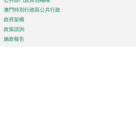
單
澳門特別行政區公共行政
政府架構
政策諮詢
施政報告
特別推介
澳門資訊
天氣
交通
公眾假期
文娛康體
城市資訊
澳門便覽
統計數字