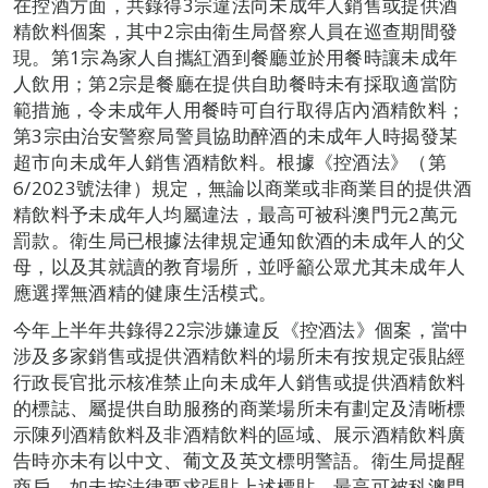
在控酒方面，共錄得3宗違法向未成年人銷售或提供酒
精飲料個案，其中2宗由衛生局督察人員在巡查期間發
現。第1宗為家人自攜紅酒到餐廳並於用餐時讓未成年
人飲用；第2宗是餐廳在提供自助餐時未有採取適當防
範措施，令未成年人用餐時可自行取得店內酒精飲料；
第3宗由治安警察局警員協助醉酒的未成年人時揭發某
超市向未成年人銷售酒精飲料。根據《控酒法》（第
6/2023號法律）規定，無論以商業或非商業目的提供酒
精飲料予未成年人均屬違法，最高可被科澳門元2萬元
罰款。衛生局已根據法律規定通知飲酒的未成年人的父
母，以及其就讀的教育場所，並呼籲公眾尤其未成年人
應選擇無酒精的健康生活模式。
今年上半年共錄得22宗涉嫌違反《控酒法》個案，當中
涉及多家銷售或提供酒精飲料的場所未有按規定張貼經
行政長官批示核准禁止向未成年人銷售或提供酒精飲料
的標誌、屬提供自助服務的商業場所未有劃定及清晰標
示陳列酒精飲料及非酒精飲料的區域、展示酒精飲料廣
告時亦未有以中文、葡文及英文標明警語。衛生局提醒
商戶，如未按法律要求張貼上述標貼，最高可被科澳門