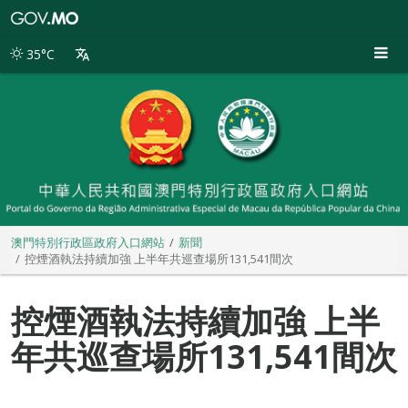
澳
門
特
35°C
別
行
政
區
政
府
入
口
網
站
澳門特別行政區政府入口網站
新聞
控煙酒執法持續加強 上半年共巡查場所131,541間次
控煙酒執法持續加強 上半
年共巡查場所131,541間次