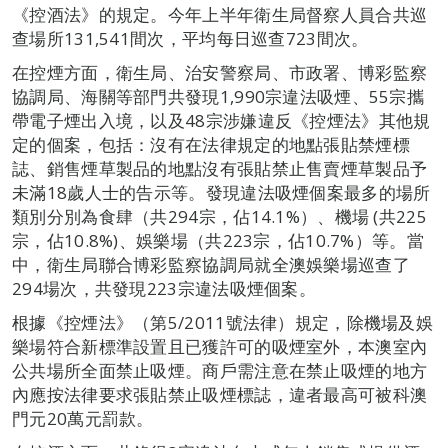
《控酒法》的規定。今年上半年衛生局督察人員合共巡
查場所131,541間次，平均每日巡查723間次。
在控煙方面，衛生局、治安警察局、市政署、博彩監察
協調局、海關等部門共發現1,990宗違法吸煙、55宗攜
帶電子煙出入境，以及48宗涉嫌違反《控煙法》其他規
定的個案，包括：沒有在法律規定的地點張貼禁煙標
誌、銷售煙草製品的地點沒有張貼禁止售賣煙草製品予
未滿18歲人士的告示等。發現違法吸煙個案最多的場所
類別分別為食肆（共294宗，佔14.1%）、機場 (共225
宗，佔10.8%)、娛樂場（共223宗，佔10.7%）等。當
中，衛生局聯合博彩監察協調局就全澳娛樂場巡查了
294場次，共發現223宗違法吸煙個案。
根據《控煙法》（第5/2011號法律）規定，除機場及娛
樂場符合新標準設置且已獲許可的吸煙室外，本澳室內
公共場所全面禁止吸煙。商戶需注意在禁止吸煙的地方
內應按法律要求張貼禁止吸煙標誌，違者最高可被科澳
門元20萬元罰款。