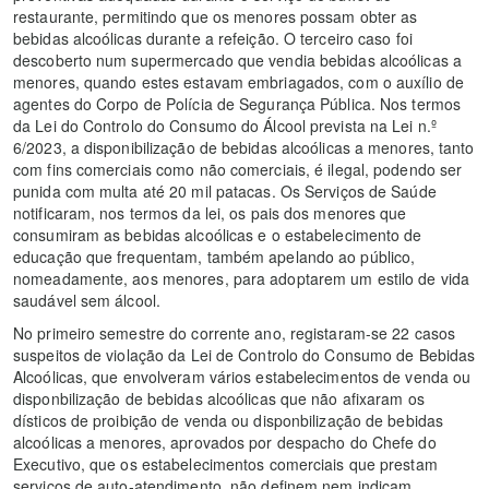
restaurante, permitindo que os menores possam obter as
bebidas alcoólicas durante a refeição. O terceiro caso foi
descoberto num supermercado que vendia bebidas alcoólicas a
menores, quando estes estavam embriagados, com o auxílio de
agentes do Corpo de Polícia de Segurança Pública. Nos termos
da Lei do Controlo do Consumo do Álcool prevista na Lei n.º
6/2023, a disponibilização de bebidas alcoólicas a menores, tanto
com fins comerciais como não comerciais, é ilegal, podendo ser
punida com multa até 20 mil patacas. Os Serviços de Saúde
notificaram, nos termos da lei, os pais dos menores que
consumiram as bebidas alcoólicas e o estabelecimento de
educação que frequentam, também apelando ao público,
nomeadamente, aos menores, para adoptarem um estilo de vida
saudável sem álcool.
No primeiro semestre do corrente ano, registaram-se 22 casos
suspeitos de violação da Lei de Controlo do Consumo de Bebidas
Alcoólicas, que envolveram vários estabelecimentos de venda ou
disponbilização de bebidas alcoólicas que não afixaram os
dísticos de proibição de venda ou disponbilização de bebidas
alcoólicas a menores, aprovados por despacho do Chefe do
Executivo, que os estabelecimentos comerciais que prestam
serviços de auto-atendimento, não definem nem indicam