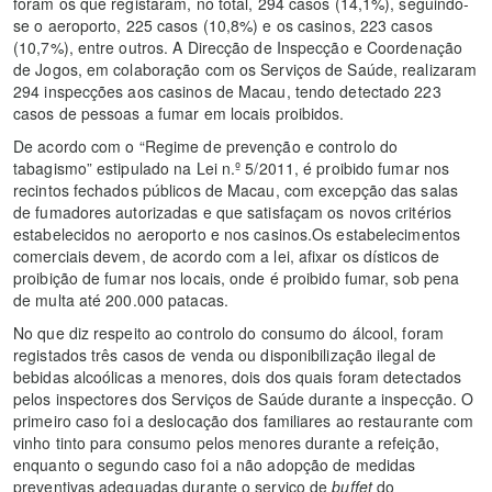
foram os que registaram, no total, 294 casos (14,1%), seguindo-
se o aeroporto, 225 casos (10,8%) e os casinos, 223 casos
(10,7%), entre outros. A Direcção de Inspecção e Coordenação
de Jogos, em colaboração com os Serviços de Saúde, realizaram
294 inspecções aos casinos de Macau, tendo detectado 223
casos de pessoas a fumar em locais proibidos.
De acordo com o “Regime de prevenção e controlo do
tabagismo” estipulado na Lei n.º 5/2011, é proibido fumar nos
recintos fechados públicos de Macau, com excepção das salas
de fumadores autorizadas e que satisfaçam os novos critérios
estabelecidos no aeroporto e nos casinos.Os estabelecimentos
comerciais devem, de acordo com a lei, afixar os dísticos de
proibição de fumar nos locais, onde é proibido fumar, sob pena
de multa até 200.000 patacas.
No que diz respeito ao controlo do consumo do álcool, foram
registados três casos de venda ou disponibilização ilegal de
bebidas alcoólicas a menores, dois dos quais foram detectados
pelos inspectores dos Serviços de Saúde durante a inspecção. O
primeiro caso foi a deslocação dos familiares ao restaurante com
vinho tinto para consumo pelos menores durante a refeição,
enquanto o segundo caso foi a não adopção de medidas
preventivas adequadas durante o serviço de
buffet
do