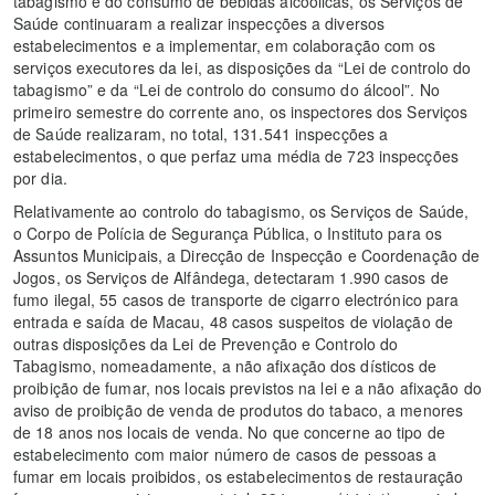
tabagismo e do consumo de bebidas alcoólicas, os Serviços de
Saúde continuaram a realizar inspecções a diversos
estabelecimentos e a implementar, em colaboração com os
serviços executores da lei, as disposições da “Lei de controlo do
tabagismo” e da “Lei de controlo do consumo do álcool”. No
primeiro semestre do corrente ano, os inspectores dos Serviços
de Saúde realizaram, no total, 131.541 inspecções a
estabelecimentos, o que perfaz uma média de 723 inspecções
por dia.
Relativamente ao controlo do tabagismo, os Serviços de Saúde,
o Corpo de Polícia de Segurança Pública, o Instituto para os
Assuntos Municipais, a Direcção de Inspecção e Coordenação de
Jogos, os Serviços de Alfândega, detectaram 1.990 casos de
fumo ilegal, 55 casos de transporte de cigarro electrónico para
entrada e saída de Macau, 48 casos suspeitos de violação de
outras disposições da Lei de Prevenção e Controlo do
Tabagismo, nomeadamente, a não afixação dos dísticos de
proibição de fumar, nos locais previstos na lei e a não afixação do
aviso de proibição de venda de produtos do tabaco, a menores
de 18 anos nos locais de venda. No que concerne ao tipo de
estabelecimento com maior número de casos de pessoas a
fumar em locais proibidos, os estabelecimentos de restauração