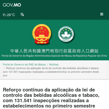
Portal
do
Governo
26°C
da
RAE
de
Macau
Portal do Governo da RAE de Macau
Notícias
Reforço contínuo da aplicação da lei de controlo das bebidas alcoólicas e tabaco,
com 131.541 inspecções realizadas a estabelecimentos no primeiro semestre deste
ano
Reforço contínuo da aplicação da lei de
controlo das bebidas alcoólicas e tabaco,
com 131.541 inspecções realizadas a
estabelecimentos no primeiro semestre