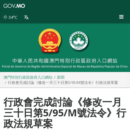
澳
門
特
34°C
別
行
政
區
政
府
入
口
網
站
澳門特別行政區政府入口網站
新聞
行政會完成討論《修改一月三十日第5/95/M號法令》行政法規草案
行政會完成討論《修改一月
三十日第5/95/M號法令》行
政法規草案