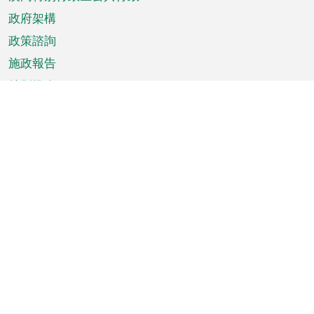
政府架構
政策諮詢
施政報告
特別推介
澳門資訊
天氣
交通
公眾假期
文娛康體
城市資訊
澳門便覽
統計數字