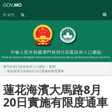
澳
門
特
31°C
別
行
政
區
政
府
入
口
網
站
澳門特別行政區政府入口網站
新聞
蓮花海濱大馬路8月20日實施有限度通車
蓮花海濱大馬路8月
20日實施有限度通車