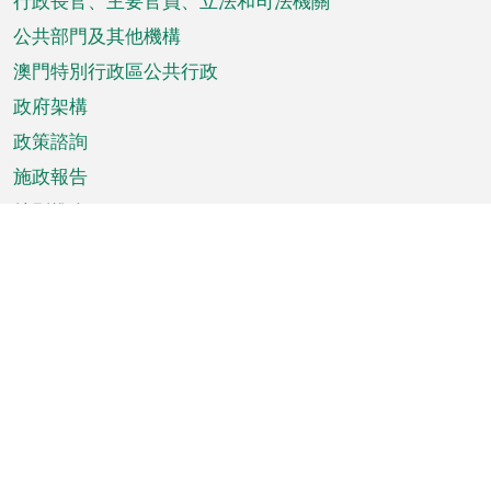
菜
行政長官、主要官員、立法和司法機關
單
公共部門及其他機構
澳門特別行政區公共行政
政府架構
政策諮詢
施政報告
特別推介
澳門資訊
天氣
交通
公眾假期
文娛康體
城市資訊
澳門便覽