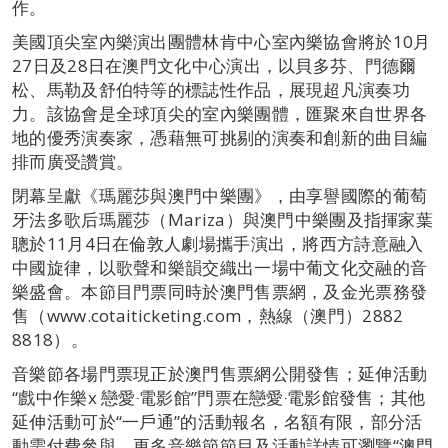
作。
美國頂尖室內樂演出團體林肯中心室內樂協會將於10月
27日及28日在澳門文化中心演出，以貝多芬、門德爾
松、馬勒及舒伯特等的標誌性作品，展現超凡演奏功
力。該協會是全球頂尖的室內樂團體，匯聚來自世界各
地的優秀演奏家，憑藉無可挑剔的演奏和創新的曲目編
排而廣受讚賞。
閉幕呈獻《瑪麗莎與澳門中樂團》，由享譽國際的葡萄
牙法多歌后瑪麗莎（Mariza）與澳門中樂團及指揮家葉
聰於11月4日在倫敦人劇場攜手演出，將西方詩意融入
中國旋律，以歌聲和樂韻交織出一場中葡文化交融的音
樂盛會。本節目門票同時於澳門售票網，及金光票務發
售（www.cotaiticketing.com，熱線（澳門）2882
8818）。
音樂節各場門票現正於澳門售票網公開發售；延伸活動
“戲中作樂x 戀愛‧電影館”門票在戀愛‧電影館發售；其他
延伸活動可於“一戶通”的活動報名，名額有限，部分活
動需付費參與。更多音樂節節目及活動詳情可瀏覽“澳門