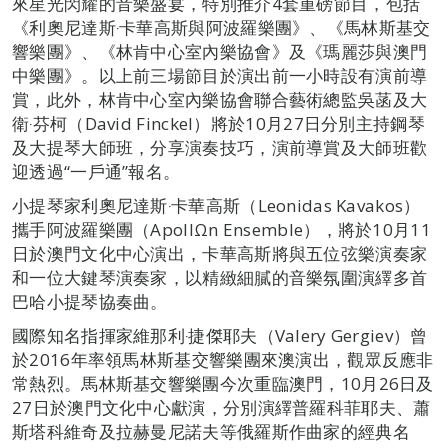
來星光閃耀的音樂盛宴，特別推介4套重磅節目，包括
《利奧尼達斯‧卡華高斯與阿波羅樂團》、《馬林斯基交
響樂團》、《林肯中心室內樂協會》及《瑪麗莎與澳門
中樂團》。以上前三場節目於演出前一小時設有演前導
賞，此外，林肯中心室內樂協會聯合藝術總監吳菡及大
衛‧芬柯（David Finckel）將於10月27日分別主持鋼琴
及大提琴大師班，分享演奏技巧，演前導賞及大師班歡
迎透過“一戶通”報名。
小提琴家利奧尼達斯‧卡華高斯（Leonidas Kavakos）
攜手阿波羅樂團（ApollΩn Ensemble），將於10月11
日於澳門文化中心演出，卡華高斯將與五位弦樂演奏家
和一位大鍵琴演奏家，以精緻細膩的音樂氛圍演繹多首
巴哈小提琴協奏曲。
國際知名指揮家維那利‧捷傑耶夫（Valery Gergiev）曾
於2016年率領馬林斯基交響樂團來澳演出，觀眾反應非
常熱烈。馬林斯基交響樂團今次重臨澳門，10月26日及
27日於澳門文化中心獻演，分別演繹普羅科菲耶夫、蕭
斯塔科維奇及拉赫曼尼諾夫等俄羅斯作曲家的經典名