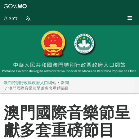
澳
門
特
30°C
別
行
政
區
政
府
入
口
網
站
澳門特別行政區政府入口網站
新聞
澳門國際音樂節呈獻多套重磅節目
澳門國際音樂節呈
獻多套重磅節目