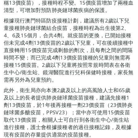
稱13價疫苗），接種時程不變。15價疫苗增加了兩種血
清型，可增加對預防肺炎鏈球菌疾病的保護。
根據現行澳門特區防疫接種計劃，建議所有2歲以下兒
童接種肺炎鏈球菌結合疫苗，接種時程為出生後第2、
4、6及15個月，合共4劑。就疫苗的更換，已開始接種
但未完成4劑13價疫苗的2歲以下兒童，可在後續接種中
直接轉用15價疫苗完成剩餘的劑次，且每劑之間的間隔
時間不變；而已完成4劑13價疫苗接種的兒童則無需再
接種15價疫苗。2歲以下兒童將按照常規時間表在各衛
生中心/衛生站、鏡湖醫院進行兒科保健時接種，家長無
需再另外為兒童預約。
此外，衛生局亦向本澳2歲及以上的高風險人士和65歲
及以上的長者提供肺炎鏈球菌疫苗接種，建議先接種1
劑13價疫苗，於1年後再接種一劑23價疫苗（23價肺炎
鏈球菌多醣疫苗，PPSV23）；當中亦可使用15價疫苗
取代13價疫苗，相關人士可自行到各衛生中心/衛生站
進行接種，護士會根據接種者的過往接種記錄，及根據
現有疫苗的存量提供適當的疫苗接種。