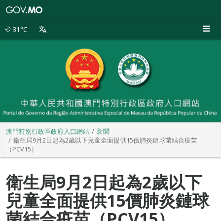
澳
門
特
31°C
別
行
政
區
政
府
入
口
網
站
澳門特別行政區政府入口網站
新聞
衛生局9月2日起為2歲以下兒童全面提供15價肺炎鏈球菌結合疫苗
（PCV15）
衛生局9月2日起為2歲以下
兒童全面提供15價肺炎鏈球
菌結合疫苗（PCV15）