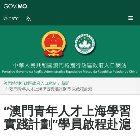
澳
門
特
26°C
別
行
政
區
政
府
入
口
網
站
澳門特別行政區政府入口網站
新聞
“澳門青年人才上海學習實踐計劃”學員啟程赴滬
“澳門青年人才上海學習
實踐計劃”學員啟程赴滬