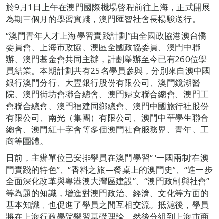
於9月1日上午在澳門國際機場啓程前往上海，正式開展
為期三個月的學習實踐，澳門匯智社會長楊駿送行。
“澳門青年人才上海學習實踐計劃”由全國政協港澳台僑
委員會、上海市政協、澳區全國政協委員、澳門中聯
辦、澳門基金會共同主辦，計劃舉辦至今已有260位學
員結業。本期計劃共有25名學員參與，分別來自澳中國
銀行澳門分行、大豐銀行股份有限公司、澳門鏡湖醫
院、澳門街坊會聯合總會、澳門婦女聯合總會、澳門工
會聯合總會、澳門福建同鄉總會、澳門中國旅行社股份
有限公司、南光（集團）有限公司、澳門中華學生聯合
總會、澳門紅十字會等多個澳門社會服務界、青年、工
商等團體。
日前，主辦單位已安排學員在澳門學習“ ‘一國兩制’在澳
門實踐的特色”、“香料之旅—餐桌上的澳門史”、“進一步
全面深化改革與粵港澳大灣區建設”、“澳門政制與社會”
等為題的知識，增進對澳門政治、經濟、文化等方面的
基本知識，也促進了學員之間互相交流。抵滬後，學員
將在上海行政學院學習基礎理論，然後分組到上海市商