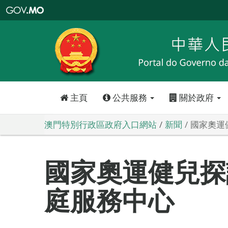
澳
門
特
別
行
政
區
政
府
入
口
網
站
主頁
公共服務
關於政府
澳門特別行政區政府入口網站
新聞
國家奧運
國家奧運健兒探
庭服務中心