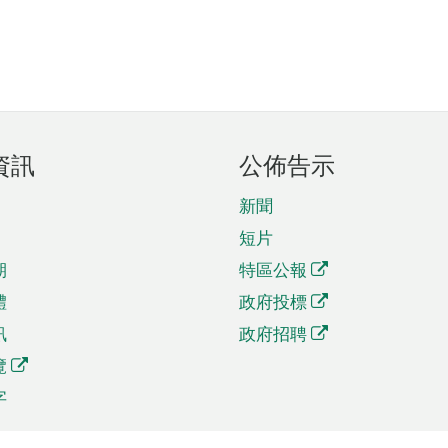
資訊
公佈告示
新聞
短片
期
特區公報
體
政府投標
訊
政府招聘
覽
字