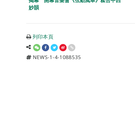
揭幕 開幕音樂會《弦動風華》糅合中西
妙韻
列印本頁
NEWS-1-4-1088535