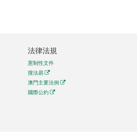
法律法規
憲制性文件
搜法易
澳門主要法例
國際公約