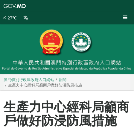
澳
門
特
27°C
別
行
政
區
政
府
入
口
網
站
澳門特別行政區政府入口網站
新聞
生產力中心經科局籲商戶做好防浸防風措施
生產力中心經科局籲商
戶做好防浸防風措施