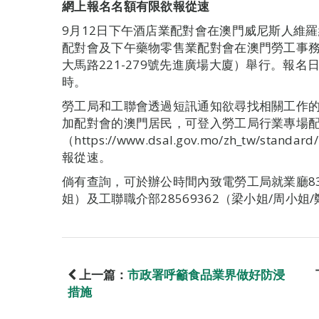
網上報名名額有限欲報從速
9月12日下午酒店業配對會在澳門威尼斯人維羅
配對會及下午藥物零售業配對會在澳門勞工事
大馬路221-279號先進廣場大廈）舉行。報名日
時。
勞工局和工聯會透過短訊通知欲尋找相關工作
加配對會的澳門居民，可登入勞工局行業專場
（https://www.dsal.gov.mo/zh_tw/stan
報從速。
倘有查詢，可於辦公時間內致電勞工局就業廳8399 
姐）及工聯職介部28569362（梁小姐/周小姐
上一篇：
市政署呼籲食品業界做好防浸
措施