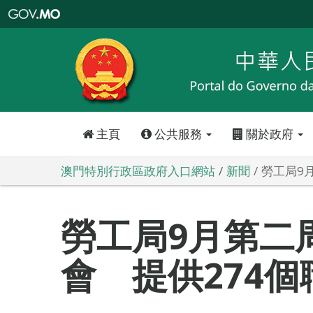
澳
門
特
別
行
政
區
政
府
入
口
網
站
主頁
公共服務
關於政府
澳門特別行政區政府入口網站
新聞
勞工局9
勞工局9月第二
會 提供274個