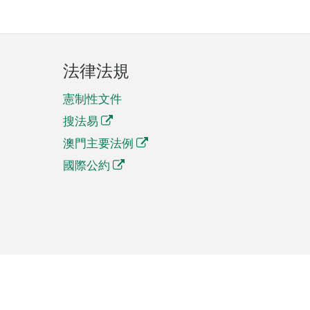
法律法規
憲制性文件
搜法易
澳門主要法例
國際公約