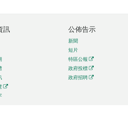
資訊
公佈告示
新聞
短片
期
特區公報
體
政府投標
訊
政府招聘
覽
字
及貿易
相關連結