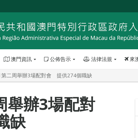
澳門資訊
公佈告示
法律法規
來
月第二周舉辦3場配對會 提供274個職缺
周舉辦3場配對
職缺