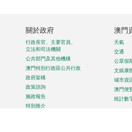
頁
關於政府
澳門
腳
菜
行政長官、主要官員、
天氣
立法和司法機關
單
交通
公共部門及其他機構
公眾假
澳門特別行政區公共行政
文娛康
政府架構
城市資
政策諮詢
澳門便
施政報告
統計數
特別推介
來澳旅遊
商務