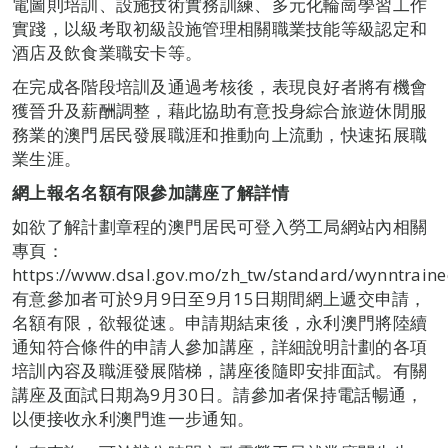
電圖則培訓、設施技術實務訓練、多元化輪崗學習工作
實踐，以級考取初級設施管理相關職業技能等級認定和
酒店及飲食業職安卡等。
在完成各階段培訓及通過考核後，表現良好者將有機會
獲晉升及薪酬調整，藉此協助有意投身綜合旅遊休閒服
務業的澳門居民發展職涯和推動向上流動，快速拓展職
業生涯。
網上報名
名額有限
參加講座了解詳情
如欲了解計劃章程的澳門居民可登入勞工局網站內相關
專頁：
https://www.dsal.gov.mo/zh_tw/standard/wynntrai
有意參加者可於9月9日至9月15日期間網上遞交申請，
名額有限，欲報從速。申請期結束後，永利澳門將陸續
通知符合條件的申請人參加講座，詳細說明計劃的各項
培訓內容及職涯發展階梯，講座後隨即安排面試。有關
講座及面試日期為9月30日。請參加者保持電話暢通，
以便接收永利澳門進一步通知。