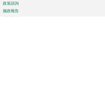
政策諮詢
施政報告
特別推介
澳門資訊
天氣
交通
公眾假期
文娛康體
城市資訊
澳門便覽
統計數字
公佈告示