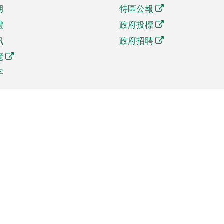
期
特區公報
體
政府投標
訊
政府招聘
覽
字
及貿易
相關連結
資
手機應用程式目錄
貿會展
社交媒體目錄
商機和服務
專題網站目錄
訊
RSS訂閱目錄
權
表格下載