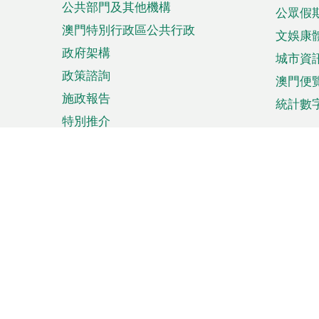
公共部門及其他機構
公眾假
澳門特別行政區公共行政
文娛康
政府架構
城市資
政策諮詢
澳門便
施政報告
統計數
特別推介
來澳旅遊
商務
計劃行程
貿易投
觀光
澳門經
娛樂消閒
中小企
購物
市場資
節日盛事
知識產