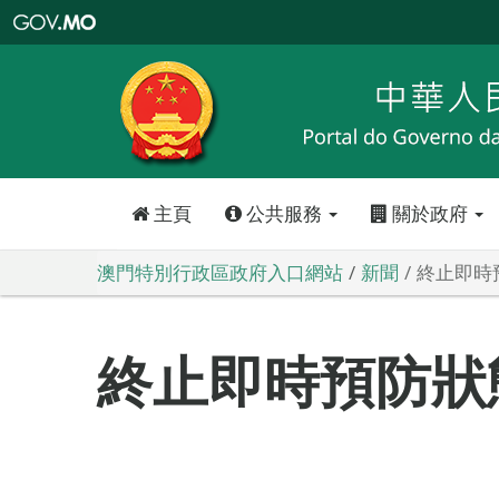
澳
門
特
別
行
政
區
政
府
入
口
網
站
主頁
公共服務
關於政府
澳門特別行政區政府入口網站
新聞
終止即時
終止即時預防狀