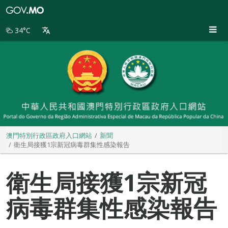
澳
門
特
34°C
別
行
政
區
政
府
入
口
網
站
澳門特別行政區政府入口網站
新聞
衛生局接獲1宗新冠病毒群集性感染報告
衛生局接獲1宗新冠
病毒群集性感染報告