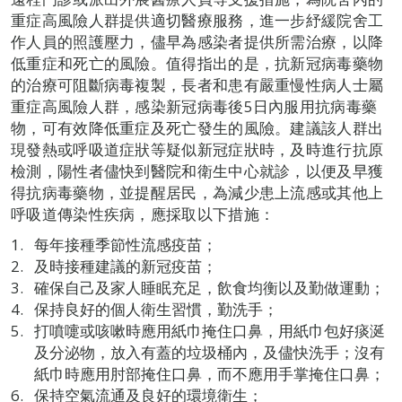
重症高風險人群提供適切醫療服務，進一步紓緩院舍工
作人員的照護壓力，儘早為感染者提供所需治療，以降
低重症和死亡的風險。值得指出的是，抗新冠病毒藥物
的治療可阻斷病毒複製，長者和患有嚴重慢性病人士屬
重症高風險人群，感染新冠病毒後5日內服用抗病毒藥
物，可有效降低重症及死亡發生的風險。建議該人群出
現發熱或呼吸道症狀等疑似新冠症狀時，及時進行抗原
檢測，陽性者儘快到醫院和衛生中心就診，以便及早獲
得抗病毒藥物，並提醒居民，為減少患上流感或其他上
呼吸道傳染性疾病，應採取以下措施：
每年接種季節性流感疫苗；
及時接種建議的新冠疫苗；
確保自己及家人睡眠充足，飲食均衡以及勤做運動；
保持良好的個人衛生習慣，勤洗手；
打噴嚏或咳嗽時應用紙巾掩住口鼻，用紙巾包好痰涎
及分泌物，放入有蓋的垃圾桶內，及儘快洗手；沒有
紙巾時應用肘部掩住口鼻，而不應用手掌掩住口鼻；
保持空氣流通及良好的環境衛生；