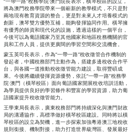
“一帶一路”稅務學院·澳門院長表示，橫琴校區的設立，
將為澳門稅務學院帶來一個嶄新的教學模式，不只是對
兩地現有教育資源的整合，更是對未來人才培養模式的
創新，澳琴雙方優勢互補，能夠發揮協同作用。橫琴擁
有優秀的師資和現代化的設施，透過這樣的一個平台，
今後可以為葡語國家乃至其他國家和地區稅務機關的官
員和工作人員，提供更廣闊的學習空間和交流機會。
蒙玉英司長表示，作為“一帶一路”稅收徵管合作機制的
發起者，中國稅務部門主動作為，搭建多邊稅收合作平
台，與各國一道推動稅收徵管能力建設，取得豐碩成
果。今後將繼續發揮資源優勢，依託“一帶一路”稅務學
院·澳門（橫琴校區）面向葡語國家開展稅收培訓活動，
為學員提供良好的學習條件和豐富的學習資源，助力葡
語國家提升稅收徵管能力。
王學東局長表示，廣東稅務部門將持續深化與澳門財政
局的溝通協作，高標準做好橫琴校區建設。同時將以橫
琴校區的設立為契機，進一步探索加強粵港澳三地稅收
規則銜接、機制對接，助力打造世界級灣區、發展最好