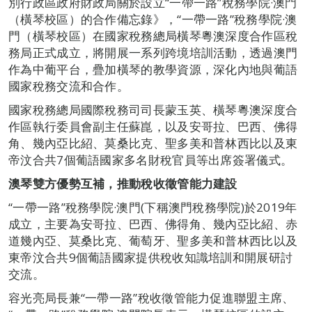
別行政區政府財政局關於設立“一帶一路”稅務學院·澳門
（橫琴校區）的合作備忘錄》，“一帶一路”稅務學院·澳
門（橫琴校區）在國家稅務總局橫琴粵澳深度合作區稅
務局正式成立，將開展一系列跨境培訓活動，透過澳門
作為中葡平台，疊加橫琴的教學資源，深化內地與葡語
國家稅務交流和合作。
國家稅務總局國際稅務司司長蒙玉英、橫琴粵澳深度合
作區執行委員會副主任蘇崑，以及安哥拉、巴西、佛得
角、幾內亞比紹、莫桑比克、聖多美和普林西比以及東
帝汶合共7個葡語國家多名財稅官員等出席簽署儀式。
澳琴雙方優勢互補，推動稅收徵管能力建設
“一帶一路”稅務學院·澳門(下稱澳門稅務學院)於2019年
成立，主要為安哥拉、巴西、佛得角、幾內亞比紹、赤
道幾內亞、莫桑比克、葡萄牙、聖多美和普林西比以及
東帝汶合共9個葡語國家提供稅收知識培訓和開展研討
交流。
容光亮局長兼“一帶一路”稅收徵管能力促進聯盟主席、