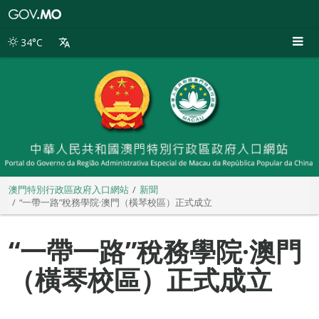
澳
門
特
34°C
別
行
政
區
政
府
入
口
網
站
澳門特別行政區政府入口網站
新聞
“一帶一路”稅務學院·澳門（橫琴校區）正式成立
“一帶一路”稅務學院·澳門
（橫琴校區）正式成立