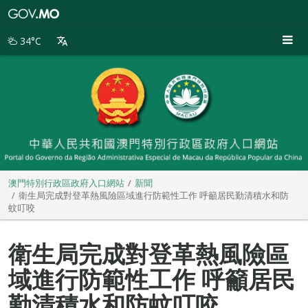
澳
門
特
34°C
別
行
政
區
政
府
入
口
網
站
澳門特別行政區政府入口網站
新聞
衛生局完成對登革熱風險區域進行防範性工作 呼籲居民勤清積水和防
蚊叮咬
衛生局完成對登革熱風險區
域進行防範性工作 呼籲居民
勤清積水和防蚊叮咬