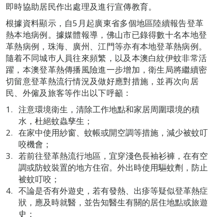
即時協助居民作出處理及進行宣傳教育。
根據資料顯示，自5月起廣東省多個地區陸續報告登革
熱本地病例。據媒體報導，佛山市已錄得數十名本地登
革熱病例，珠海、廣州、江門等亦有本地登革熱病例。
隨着不同城巿人員往來頻繁，以及本澳白紋伊蚊非常活
躍，本澳登革熱傳播風險進一步增加，衛生局將繼續密
切留意登革熱流行情況及做好應對措施，並再次向居
民、外僱及旅客等作出以下呼籲：
注意環境衛生，清除工作地點和家居周圍環境的積
水，杜絕蚊蟲孳生；
在家中使用紗窗、蚊帳或開空調等措施，減少被蚊叮
咬機會；
若前往登革熱流行地區，宜穿淺色長袖衫褲，在有空
調或防蚊裝置的地方住宿。外出時使用驅蚊劑，防止
被蚊叮咬；
不論是否有外遊史，若有發熱、出疹等疑似登革熱症
狀，應及時就醫，並告知醫生有關的居住地點或旅遊
史；