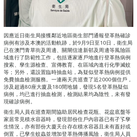
因應近日衛生局接獲鄰近地區衛生部門通報登革熱確診
病例有涉及本澳的活動軌跡，於9月9日至10日，衛生局
已在澳門青草街及周邊、關閘信達新邨及周邊等風險區
域進行了防範性工作，包括逐家逐戶地進行登革熱病例
搜索、孳生源檢查、宣傳教育、在區域內進行化學滅蚊
等；另外，還設置臨時抽血站，為疑似登革熱病例提供
免費抽血檢測服務。一連兩天共巡查了近2000個住戶，
涉及超過80座大廈及180間地舖，發現5名登革熱疑似
病例，均已進行抽血檢測，檢測結果均為陰性，未有發
現確診病例。
衛生局人員在巡查期間協助居民檢查花瓶、花盆底盤等
家居常見積水容器時，發現部份住戶內容器已有孑孓孳
生情況，亦有部份大廈天台存在積水容器且未有蓋好或
倒置，已孳生蚊蟲並增加登革熱傳播風險，衛生局人員