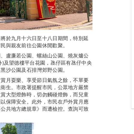
署將於九月十六日至十八日期間，特別延
市民與親友前往公園休閒歡聚。
園、盧廉若公園、螺絲山公園、燒灰爐公
外)及望德樓平台花園，氹仔區有氹仔中央
有黑沙公園及石排灣郊野公園。
方賞月耍樂、享受節日氣氛之餘，不單要
境衛生。市政署提醒市民，公眾地方嚴禁
欣賞大型燈飾時，切勿觸碰燈飾，而兒童
顧以保障安全。此外，市民在戶外賞月應
《公共地方總規章》而遭檢控。查詢可致