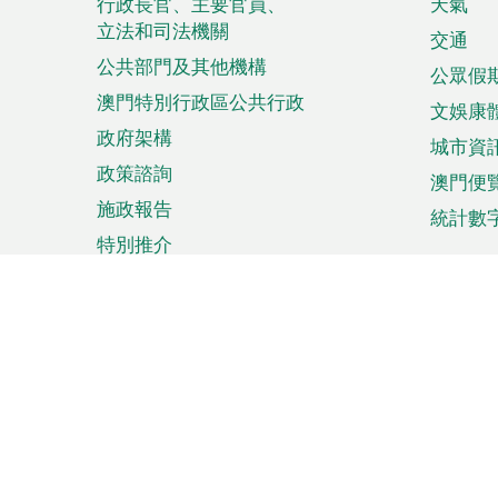
菜
行政長官、主要官員、
天氣
立法和司法機關
單
交通
公共部門及其他機構
公眾假
澳門特別行政區公共行政
文娛康
政府架構
城市資
政策諮詢
澳門便
施政報告
統計數
特別推介
來澳旅遊
商務
計劃行程
貿易投
觀光
澳門經
娛樂消閒
中小企
購物
市場資
節日盛事
知識產