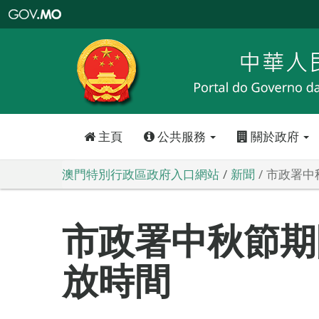
澳
門
特
別
行
政
區
政
府
入
口
網
站
主頁
公共服務
關於政府
澳門特別行政區政府入口網站
新聞
市政署中
市政署中秋節期
放時間