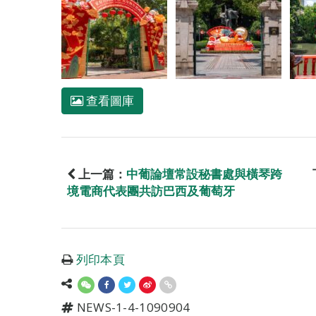
查看圖庫
上一篇：
中葡論壇常設秘書處與橫琴跨
境電商代表團共訪巴西及葡萄牙
列印本頁
NEWS-1-4-1090904