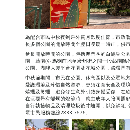
為配合市民中秋夜到戶外賞月歡度佳節，市政
長多個公園的開放時間至翌日凌晨一時正，供
延長開放時間的公園，包括澳門區的白鴿巢公
園、藝園(亞馬喇前地至廣州街之間一段藝園除
公園、湖畔大廈平台花園及花城公園，路環區
中秋節期間，市民在公園、休憩區以及公眾地
愛護環境及珍惜自然資源，更須注意安全及環
燒蠟及煲蠟，避免發生意外引致身體受傷。在
在玩耍帶有蠟燭的燈籠時，應由成年人陪同照
自行執拾物品及清理垃圾後才離開，以免觸犯
電市民服務熱線2833 7676。