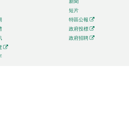
新聞
短片
期
特區公報
體
政府投標
訊
政府招聘
覽
字
及貿易
相關連結
資
手機應用程式目錄
貿會展
社交媒體目錄
商機和服務
專題網站目錄
訊
RSS訂閱目錄
權
表格下載