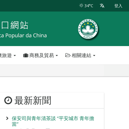
34°C
登入
澳旅遊
商務及貿易
相關連結
最新新聞
保安司與青年清茶談 “平安城市 青年擔
當”