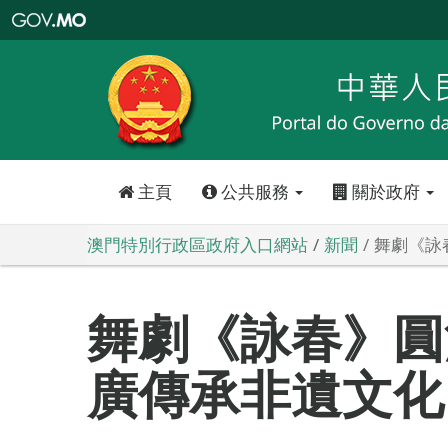
澳
門
特
別
行
政
區
政
府
入
口
網
站
主頁
公共服務
關於政府
澳門特別行政區政府入口網站
新聞
舞劇《詠
舞劇《詠春》圓
廣傳承非遺文化