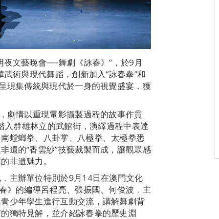
夜文藝晚會──舞劇《詠春》”，於9月
華武術與現代舞蹈，創新加入“詠春拳”和
眾呈現集傳統與現代於一身的視覺盛宴，獲
導，劇情以重現電影攝製過程的故事作貫
匾踏入群雄林立的武館街，演繹過程中表達
、南螳螂拳、八卦掌、八極拳、太極拳悉
非遺的“香雲紗”技藝裁製而成，讓觀眾感
撞的非遺魅力。
，主辦單位特別於9月14日在澳門文化
詠春》的編導呂程亮、張振國、何俊波，主
澳青少年學生進行互動交流，講解舞劇背
術的獨特見解，並介紹詠春拳的歷史淵