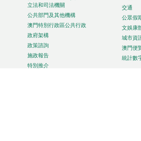
立法和司法機關
單
交通
公共部門及其他機構
公眾假
澳門特別行政區公共行政
文娛康
政府架構
城市資
政策諮詢
澳門便
施政報告
統計數
特別推介
來澳旅遊
商務
計劃行程
貿易投
觀光
澳門經
娛樂消閒
中小企
購物
市場資
節日盛事
知識產