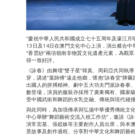
“慶祝中華人民共和國成立七十五周年及濠江月明
13日及14日在澳門文化中心上演，演出糅合中
“香雲紗”兩項嶺南非物質文化遺產元素，為觀
得一致好評。
《詠春》由舞壇“雙子星”韓真、周莉亞共同執
穿，講述“葉師傅”遠走他鄉，懷抱“詠春堂”牌
出國人的拼搏精神。劇中五大功夫門派詠春拳
數登場，演員的服裝亦採用了廣東獨有、國家級
受中國武術和舞蹈的水乳交融、傳統與現代碰
與此同時，為加强傳承與弘揚中華優秀傳統文化
中心舉辦“舞蹈藝術交流入校工作坊”，邀請《
演常宏基、張婭姝等主要創作人員出席，與本
景故事及創作過程、分享對中華文化和舞蹈藝