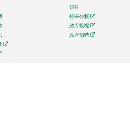
短片
期
特區公報
體
政府投標
訊
政府招聘
覽
字
及貿易
相關連結
資
手機應用程式目錄
貿會展
社交媒體目錄
商機和服務
專題網站目錄
訊
RSS訂閱目錄
權
表格下載