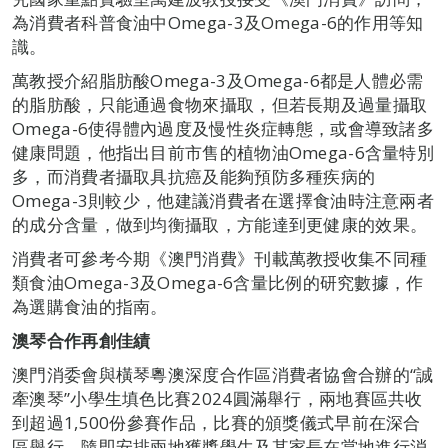
為消費者科普食油中Omega-3及Omega-6的作用等知
識。
萬教授介紹脂肪酸Omega-3及Omega-6都是人體必需
的脂肪酸，只能通過食物來攝取，但若長期及過量攝取
Omega-6使得體內過度及慢性炎症轉態，或會導致諸多
健康問題，他指出目前市售的植物油Omega-6含量特別
多，而消費者攝取具抗癌及能夠預防多種疾病的
Omega-3則較少，他建議消費者在選擇食油時注意兩者
的成分含量，做到均衡攝取，方能達到更健康的效果。
消費者可參考今期《澳門消費》刊載萬教授收集不同種
類食油Omega-3及Omega-6含量比例的研究數據，作
為選購食油的指南。
澳琴合作再創佳績
澳門消委會與橫琴粵澳深度合作區消費者協會合辦的“誠
牽澳琴”小學生填色比賽2024圓滿舉行，兩地賽區共收
到超過1,500份參賽作品，比賽的頒獎儀式早前在深合
區舉行，隨即安排兩地獲獎學生及其家長在當地進行消