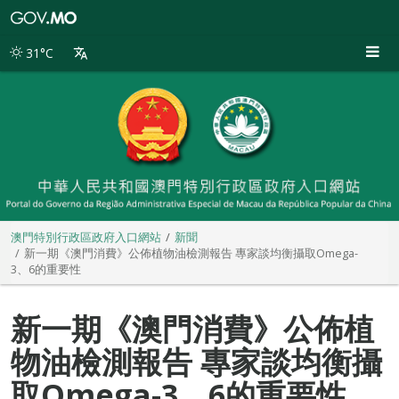
澳
門
特
31°C
別
行
政
區
政
府
入
口
網
站
澳門特別行政區政府入口網站
新聞
新一期《澳門消費》公佈植物油檢測報告 專家談均衡攝取Omega-
3、6的重要性
新一期《澳門消費》公佈植
物油檢測報告 專家談均衡攝
取Omega-3、6的重要性