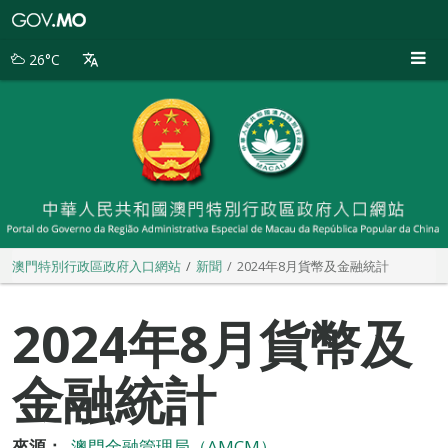
澳
門
特
26°C
別
行
政
區
政
府
入
口
網
站
澳門特別行政區政府入口網站
新聞
2024年8月貨幣及金融統計
2024年8月貨幣及
金融統計
來源：
澳門金融管理局（AMCM）