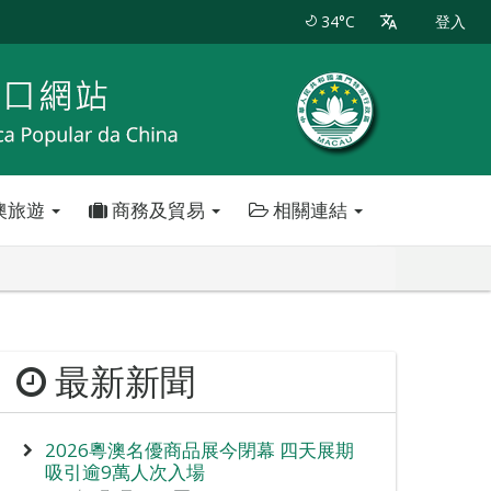
34°C
登入
澳旅遊
商務及貿易
相關連結
最新新聞
2026粵澳名優商品展今閉幕 四天展期
吸引逾9萬人次入場