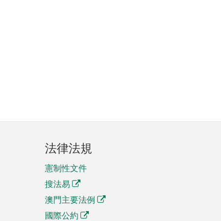
法律法規
憲制性文件
搜法易
澳門主要法例
國際公約