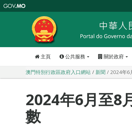
澳
門
特
別
行
政
區
政
府
入
口
網
站
主頁
公共服務
關於政府
澳門特別行政區政府入口網站
新聞
2024年
2024年6月至
數