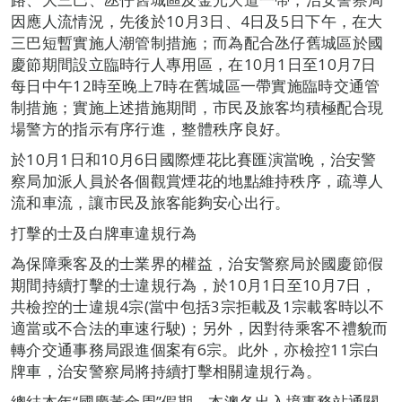
因應人流情況，先後於10月3日、4日及5日下午，在大
三巴短暫實施人潮管制措施；而為配合氹仔舊城區於國
慶節期間設立臨時行人專用區，在10月1日至10月7日
每日中午12時至晚上7時在舊城區一帶實施臨時交通管
制措施；實施上述措施期間，市民及旅客均積極配合現
場警方的指示有序行進，整體秩序良好。
於10月1日和10月6日國際煙花比賽匯演當晚，治安警
察局加派人員於各個觀賞煙花的地點維持秩序，疏導人
流和車流，讓市民及旅客能夠安心出行。
打擊的士及白牌車違規行為
為保障乘客及的士業界的權益，治安警察局於國慶節假
期間持續打擊的士違規行為，於10月1日至10月7日，
共檢控的士違規4宗(當中包括3宗拒載及1宗載客時以不
適當或不合法的車速行駛)；另外，因對待乘客不禮貌而
轉介交通事務局跟進個案有6宗。此外，亦檢控11宗白
牌車，治安警察局將持續打擊相關違規行為。
總結本年“國慶黃金周”假期，本澳各出入境事務站通關