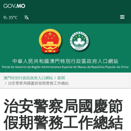
澳
門
特
35°C
別
行
政
區
政
府
入
口
網
站
澳門特別行政區政府入口網站
新聞
治安警察局國慶節假期警務工作總結
治安警察局國慶節
假期警務工作總結