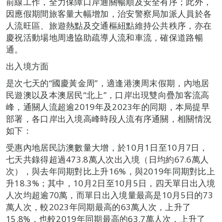
前線工作，全力保障口岸通關暢順及安全有序；此外，
因應假期間旅客量大幅增加，治安警察局加派人員於各
人流旺區、旅遊熱點及交通樞紐點維持公共秩序，亦在
慶祝活動場地周邊協助疏導人流和車流，確保道路暢
通。
出入境方面
是次七天的“國慶黃金周”，適逢港澳周末假期，內地居
民遊澳以及本澳居民“北上”，口岸出現雙向疊加客流高
峰，通關人流超逾2019年及2023年的同期，本局提早
部署，各口岸出入境高峰時段人流有序通關，相關情況
如下：
受惠內地居民訪澳數量大增，於10月1日至10月7日，
七天共錄得超過473.8萬人次出入境（日均約67.6萬人
次），與去年同期對比上升16%，與2019年同期對比上
升18.3%；其中，10月2日至10月5日，四天單日出入境
人次均超逾70萬，而單日出入境量最高是10月5日的73
萬人次，較2023年同期最高的63萬人次，上升了
15.8%，也較2019年同期最高的63.7萬人次，上升了