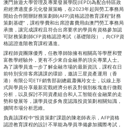
澳門旅遊大學管理及專業發展學院(IEPD)為配合特區政
府經濟適度多元化發展策略，在2023年起與勞工事務局
開始合作開辦財務策劃師(AFP)資格認證教育課程“財務
策劃基礎”，課程學費和出席證書費用由澳門勞工事務局
承擔，讓完成課程且符合出席要求的學員有資格參加認
可財務策劃師CFP資格認證考試（基礎階段），向CFP資
格認證進階教育課程邁進。
課程師資團隊優秀，任教導師除擁有相關高等學歷和豐
富教學經驗外，更有不少來自金融界的頂尖專業人士。
為了讓學員進一步了解金融市場的最新資訊，課程在日
前特別安排客席講課的環節，邀請三星資產運用（香
港）有限公司ETF銷售部副總裁蕭佩玲女士，以線上形
式與學員分享最新宏觀經濟分析及對個別板塊進行微觀
分析，以及探討不同資產組合和人工智能在金融業的走
勢和發展等，讓學員從多角度認識投資策劃相關知識，
擴闊市場分析思維。
負責該課程中“投資策劃”課題的陳老師表示，AFP資格
認證教育課程的設計不單能為學員準備參加國際考試，