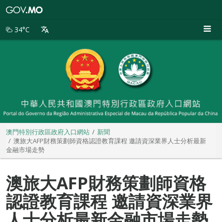
澳
門
特
34°C
別
行
政
區
政
府
入
口
網
站
澳門特別行政區政府入口網站
新聞
澳旅大AFP財務策劃師資格認證教育課程 邀請資深業界人士分析最新
金融市場走勢
澳旅大AFP財務策劃師資格
認證教育課程 邀請資深業界
人士分析最新金融市場走勢