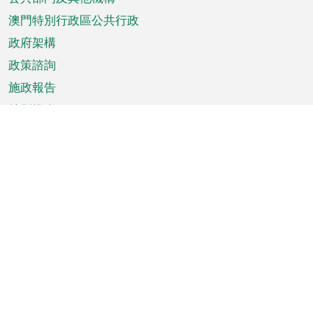
單
澳門特別行政區公共行政
政府架構
政策諮詢
施政報告
特別推介
澳門資訊
天氣
交通
公眾假期
文娛康體
城市資訊
澳門便覽
統計數字