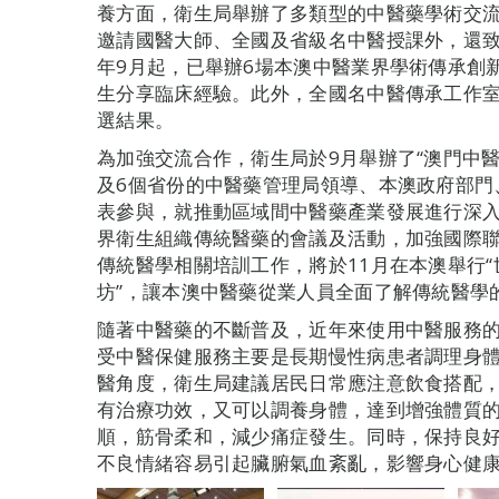
養方面，衛生局舉辦了多類型的中醫藥學術交流培
邀請國醫大師、全國及省級名中醫授課外，還致
年9月起，已舉辦6場本澳中醫業界學術傳承創
生分享臨床經驗。此外，全國名中醫傳承工作室
選結果。
為加強交流合作，衛生局於9月舉辦了“澳門中醫
及6個省份的中醫藥管理局領導、本澳政府部門
表參與，就推動區域間中醫藥產業發展進行深
界衛生組織傳統醫藥的會議及活動，加強國際
傳統醫學相關培訓工作，將於11月在本澳舉行“
坊”，讓本澳中醫藥從業人員全面了解傳統醫學
隨著中醫藥的不斷普及，近年來使用中醫服務
受中醫保健服務主要是長期慢性病患者調理身
醫角度，衛生局建議居民日常應注意飲食搭配
有治療功效，又可以調養身體，達到增強體質
順，筋骨柔和，減少痛症發生。同時，保持良
不良情緒容易引起臟腑氣血紊亂，影響身心健