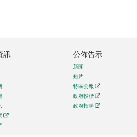
資訊
公佈告示
新聞
短片
期
特區公報
體
政府投標
訊
政府招聘
覽
字