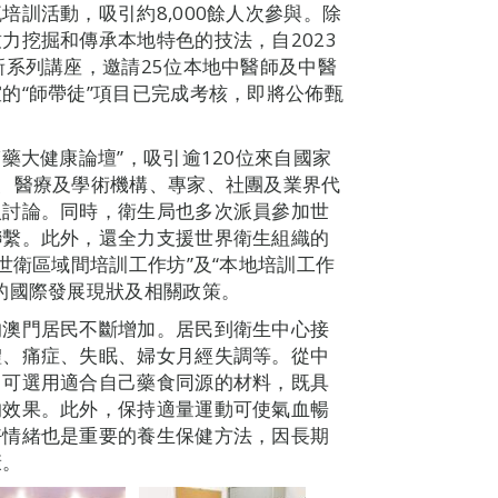
訓活動，吸引約8,000餘人次參與。除
力挖掘和傳承本地特色的技法，自2023
新系列講座，邀請25位本地中醫師及中醫
的“師帶徒”項目已完成考核，即將公佈甄
藥大健康論壇”，吸引逾120位來自國家
、醫療及學術機構、專家、社團及業界代
入討論。同時，衛生局也多次派員參加世
聯繫。此外，還全力支援世界衛生組織的
世衛區域間培訓工作坊”及“本地培訓工作
的國際發展現狀及相關政策。
的澳門居民不斷增加。居民到衛生中心接
體、痛症、失眠、婦女月經失調等。從中
，可選用適合自己藥食同源的材料，既具
的效果。此外，保持適量運動可使氣血暢
好情緒也是重要的養生保健方法，因長期
康。