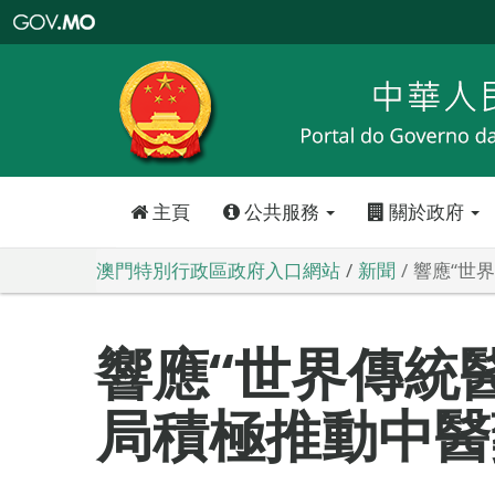
澳
門
特
別
行
政
區
政
府
入
口
網
站
主頁
公共服務
關於政府
澳門特別行政區政府入口網站
新聞
響應“世
響應“世界傳統
局積極推動中醫