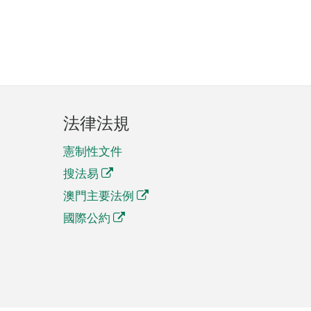
法律法規
憲制性文件
搜法易
澳門主要法例
國際公約