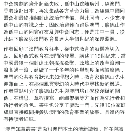
中會策劃的廣州起義失敗，孫中山逃離廣州，經澳門、
香港遠赴日本，再次集結各方革命力量，為組織中國同
盟會和最終推翻封建統治作準備。與此同時，不少支持
孫中山的有識之士，因政治避難而踏足澳門，廖德山作
為孫中山的同窗好友及興中會同志，便是其中一員，從
此結下廖家與澳門教育長達大半個世紀的深厚淵源。
作者回顧了澳門教育往事，從中式教育的沿襲為切入
點、回顧西式教育在澳門的發展。講述了19世紀末，當
中國最後一個封建王朝搖搖欲墜、政壇上的改革浪潮一
浪高過一浪，延續了一千多年的科舉制度面臨被廢除，
澳門的公共教育狀況未如理想之時，教育家廖德山先生
迎難而上，在那個風雲變幻的大時代中尋找新的機遇。
作者重點引介了廖德山先生與澳門培正學校創辦的關
係，在構思、章程撰寫、組織架構等方面作為先行者和
執行者的角色。書中也分享了廖氏一門，先後10位家庭
成員直接或間接參與澳門的教育事業的故事。具體內容
有待讀者細味。
“澳門知識叢書”是紮根澳門本土的清新讀物，旨在與讀