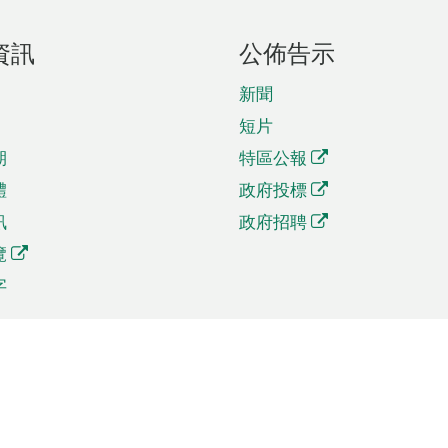
資訊
公佈告示
新聞
短片
期
特區公報
體
政府投標
訊
政府招聘
覽
字
及貿易
相關連結
資
手機應用程式目錄
貿會展
社交媒體目錄