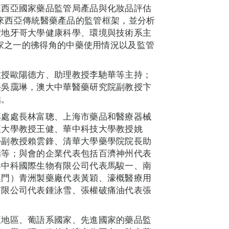
來西亞國家藥品監管局產品與化妝品評估
紹了馬來西亞傳統醫藥產品的監管框架，並分析
聖地牙哥大學健康科學、環境與技術系主
紹了葡語系國家之一的彿得角的中藥使用情況以及監管
教授歐陽德方、助理教授李馳華等主持；
任吳靄琳，澳大中華醫藥研究院副教授卞
結。
藥處處長林富聰、上海市藥品和醫療器械
漢大學教授王健、華中科技大學教授姚
學副教授賴雲鋒、清華大學藥學院院長助
瑞等；與會的企業代表包括百濟神州代表
港中科國際生物有限公司代表馬駿一、南
澳門）青洲製藥廠代表黃穎、濠概醫療用
有限公司代表鍾泳雪、張權破痛油代表張
亞地區、葡語系國家、先進國家的藥品監