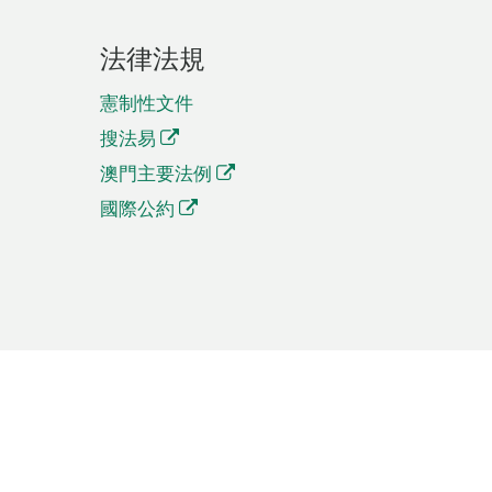
法律法規
憲制性文件
搜法易
澳門主要法例
國際公約