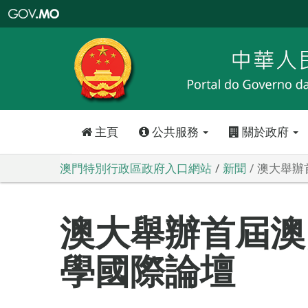
澳
門
特
別
行
政
區
政
府
入
口
網
站
主頁
公共服務
關於政府
澳門特別行政區政府入口網站
新聞
澳大舉辦
澳大舉辦首屆澳
學國際論壇