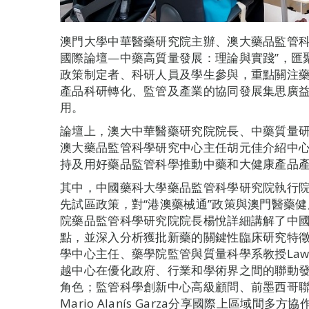
澳門大學中華醫藥研究院主辦、澳大藥品監管科
國際論壇—中藥高質量發展：理論與實踐”，匯
政策制定者、科研人員及學生參與，重點關注
產品科研轉化、監管及產業的協同發展集思廣
用。
論壇上，澳大中華醫藥研究院院長、中藥質量
澳大藥品監管科學研究中心主任胡元佳介紹中心
持及用好藥品監管科學推動中藥和大健康產品
其中，中國藥科大學藥品監管科學研究院執行
先試區政策，對“港澳藥械通”政策與澳門醫藥
院藥品監管科學研究院院長楊悅詳細講解了中
點，並深入分析獲批新藥的關鍵性臨床研究特徵；美
學中心主任、藥學院監管與質量科學系教授Lawren
越中心在優化政府、行業和學術界之間的聯動
角色；監管科學創新中心高級顧問、前墨西哥
Mario Alanís Garza分享國際上區域