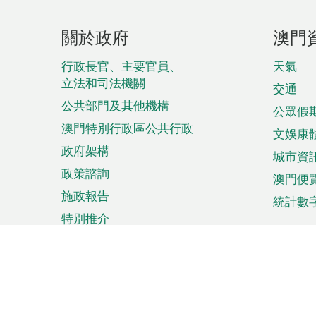
頁
關於政府
澳門
腳
菜
行政長官、主要官員、
天氣
立法和司法機關
單
交通
公共部門及其他機構
公眾假
澳門特別行政區公共行政
文娛康
政府架構
城市資
政策諮詢
澳門便
施政報告
統計數
特別推介
來澳旅遊
商務
計劃行程
貿易投
觀光
澳門經