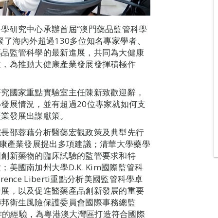
學研究中心承辦首屆“澳門藥品監管科學
聚了海內外超過130多位知名專家學者、
藥品監管科學的最新進展，共同為大健康
益，為推動大健康產業發展發揮積極作
研究國家重點實驗室主任陳新致歡迎辭，
發展情況，並有超過20位專家就如何支
產業發展出謀獻策。
院長邵蓉藉分析醫藥宏觀政策及典型先行
健康產業發展提出多項建議；清華大學藥學
國創新藥物的臨床試驗的監管要求和特
國南加州大學D.K. Kim國際監管科
ce Liberti重點分析美國監管科學卓
發展，以及促進醫藥產品創新發展的重要
聯邦衛生風險保護委員會國際事務總監
間多方協作的經驗，為粵港澳大灣區打造符合國際