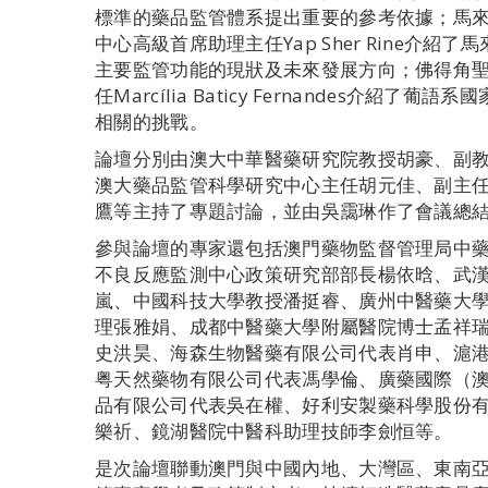
標準的藥品監管體系提出重要的參考依據；馬
中心高級首席助理主任Yap Sher Rine介
主要監管功能的現狀及未來發展方向；佛得角
任Marcília Baticy Fernandes介
相關的挑戰。
論壇分別由澳大中華醫藥研究院教授胡豪、副
澳大藥品監管科學研究中心主任胡元佳、副主
鷹等主持了專題討論，並由吳靄琳作了會議總
參與論壇的專家還包括澳門藥物監督管理局中
不良反應監測中心政策研究部部長楊依晗、武
嵐、中國科技大學教授潘挺睿、廣州中醫藥大
理張雅娟、成都中醫藥大學附屬醫院博士孟祥
史洪昊、海森生物醫藥有限公司代表肖申、滬
粤天然藥物有限公司代表馮學倫、廣藥國際（
品有限公司代表吳在權、好利安製藥科學股份
樂祈、鏡湖醫院中醫科助理技師李劍恒等。
是次論壇聯動澳門與中國內地、大灣區、東南