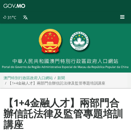
澳
門
特
31°C
別
行
政
區
政
府
入
口
網
站
澳門特別行政區政府入口網站
新聞
【1+4金融人才】兩部門合辦信託法律及監管專題培訓講座
【1+4金融人才】兩部門合
辦信託法律及監管專題培訓
講座