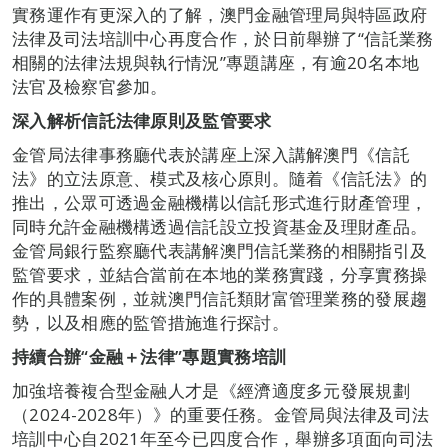
實務運作有更深入的了解，澳門金融管理局與特區政府
法律及司法培訓中心再度合作，於日前舉辦了“信託業務
相關的法律法規與執行情況”專題講座，有逾20名本地
法官及檢察官參加。
深入解析信託法律原則及監管要求
金管局法律事務廳代表於講座上深入講解澳門《信託
法》的立法原意、模式及核心原則。隨着《信託法》的
推出，公眾可透過金融機構以信託形式進行財產管理，
同時允許金融機構透過信託設立投資基金及理財產品。
金管局銀行監察廳代表講解澳門信託業務的相關指引及
監管要求，並結合當前在本地的業務實踐，分享實務操
作的具體案例，並就澳門信託類財富管理業務的發展趨
勢，以及相應的監管措施進行探討。
持續合辦“金融＋法律”專題實務培訓
加強培養複合型金融人才是《經濟適度多元發展規劃
（2024-2028年）》的重要任務。金管局與法律及司法
培訓中心自2021年至今已四度合作，舉辦多項面向司法