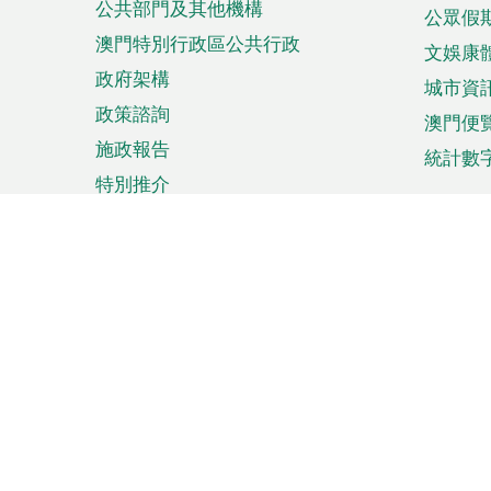
公共部門及其他機構
公眾假
澳門特別行政區公共行政
文娛康
政府架構
城市資
政策諮詢
澳門便
施政報告
統計數
特別推介
來澳旅遊
商務
計劃行程
貿易投
觀光
澳門經
娛樂消閒
中小企
購物
市場資
節日盛事
知識產