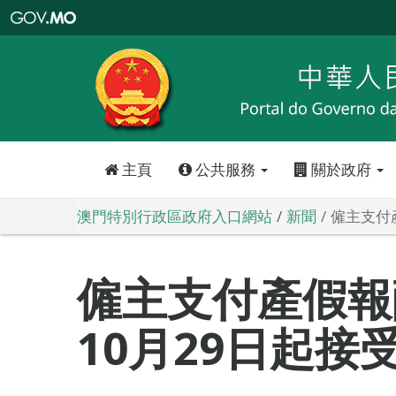
澳
門
特
別
行
政
區
政
府
入
口
網
站
主頁
公共服務
關於政府
澳門特別行政區政府入口網站
新聞
僱主支付
僱主支付產假報
10月29日起接