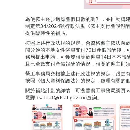
為使僱主逐步適應產假日數的調升，並推動構
制定第34/2024號行政法規《僱主支付產假
提供臨時性的補貼。
按照上述行政法規的規定，合資格僱主依法向於202
間分娩的本地女性僱員支付70日產假報酬後，
務局提出申請，可獲發相等於僱員14日基本報酬的
且已全數支付產假報酬的情況，相關的僱主則須於
勞工事務局會根據上述行政法規的規定，跟進
按照《個人資料保護法》的規定，處理有關的
關於補貼計劃的詳情，可瀏覽勞工事務局網頁 www.ds
電郵dsaldaf@dsal.gov.mo查詢。