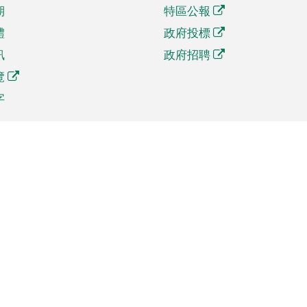
期
特區公報
體
政府投標
訊
政府招聘
覽
字
及貿易
相關連結
資
手機應用程式目錄
貿會展
社交媒體目錄
商機和服務
專題網站目錄
訊
RSS訂閱目錄
權
表格下載